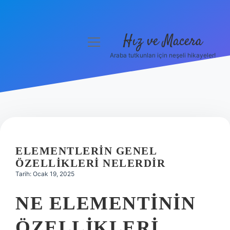
Hız ve Macera
menüyü
aç
Araba tutkunları için neşeli hikayeler!
Anasayfa
Gizlilik Politikası
Yasal Uyarı
Hakkımızda
ELEMENTLERIN GENEL
ÖZELLIKLERI NELERDIR
Tarih: Ocak 19, 2025
NE ELEMENTININ
ÖZELLIKLERI