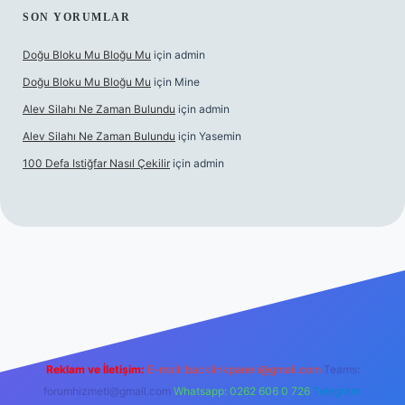
SON YORUMLAR
Doğu Bloku Mu Bloğu Mu
için
admin
Doğu Bloku Mu Bloğu Mu
için
Mine
Alev Silahı Ne Zaman Bulundu
için
admin
Alev Silahı Ne Zaman Bulundu
için
Yasemin
100 Defa Istiğfar Nasıl Çekilir
için
admin
ncel giriş
tulipbet.online
Reklam ve İletişim:
E-mail:
backlinkpaneli@gmail.com
Teams:
forumhizmeti@gmail.com
Whatsapp: 0262 606 0 726
Telegram: