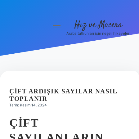
Hız ve Macera
menüyü
aç
Araba tutkunları için neşeli hikayeler!
Anasayfa
Gizlilik Politikası
Yasal Uyarı
Hakkımızda
ÇIFT ARDIŞIK SAYILAR NASIL
TOPLANIR
Tarih: Kasım 14, 2024
ÇIFT
SAYILANLARIN