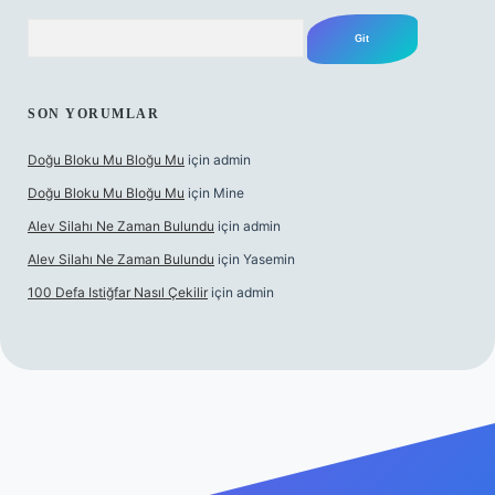
Arama
SON YORUMLAR
Doğu Bloku Mu Bloğu Mu
için
admin
Doğu Bloku Mu Bloğu Mu
için
Mine
Alev Silahı Ne Zaman Bulundu
için
admin
Alev Silahı Ne Zaman Bulundu
için
Yasemin
100 Defa Istiğfar Nasıl Çekilir
için
admin
t güncel giriş
tulipbet.online