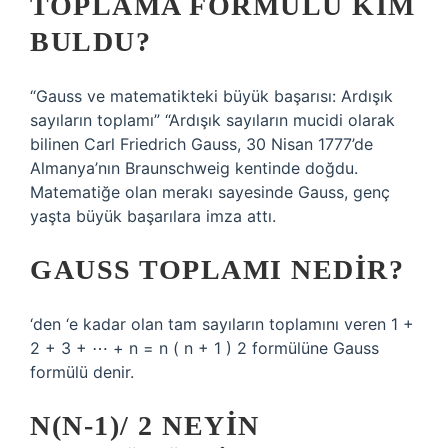
TOPLAMA FORMÜLÜ KIM
BULDU?
“Gauss ve matematikteki büyük başarısı: Ardışık
sayıların toplamı” “Ardışık sayıların mucidi olarak
bilinen Carl Friedrich Gauss, 30 Nisan 1777’de
Almanya’nın Braunschweig kentinde doğdu.
Matematiğe olan merakı sayesinde Gauss, genç
yaşta büyük başarılara imza attı.
GAUSS TOPLAMI NEDIR?
‘den ‘e kadar olan tam sayıların toplamını veren 1 +
2 + 3 + ⋯ + n = n ( n + 1 ) 2 formülüne Gauss
formülü denir.
N(N-1)/ 2 NEYIN