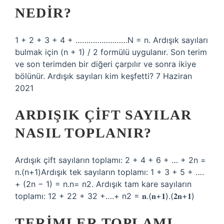
NEDIR?
1 + 2 + 3 + 4 + ……………………N = n. Ardışık sayıları
bulmak için (n + 1) / 2 formülü uygulanır. Son terim
ve son terimden bir diğeri çarpılır ve sonra ikiye
bölünür. Ardışık sayıları kim keşfetti? 7 Haziran
2021
ARDIŞIK ÇIFT SAYILAR
NASIL TOPLANIR?
Ardışık çift sayıların toplamı: 2 + 4 + 6 + … + 2n =
n.(n+1)Ardışık tek sayıların toplamı: 1 + 3 + 5 + ….
+ (2n − 1) = n.n= n2. Ardışık tam kare sayıların
toplamı: 12 + 22 + 32 +….+ n2 = 𝐧.(𝐧+𝟏).(𝟐𝐧+𝟏)
TERIMLER TOPLAMI