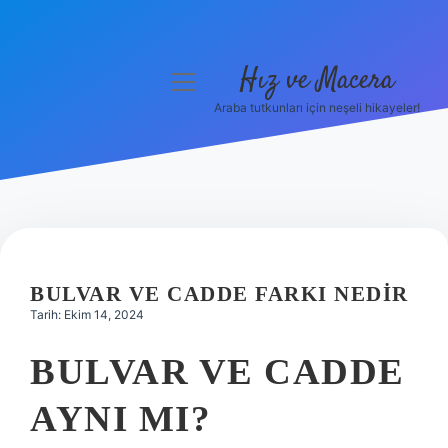
Hız ve Macera
menüyü
aç
Araba tutkunları için neşeli hikayeler!
Anasayfa
Gizlilik Politikası
Yasal Uyarı
Hakkımızda
BULVAR VE CADDE FARKI NEDIR
Tarih: Ekim 14, 2024
BULVAR VE CADDE
AYNI MI?