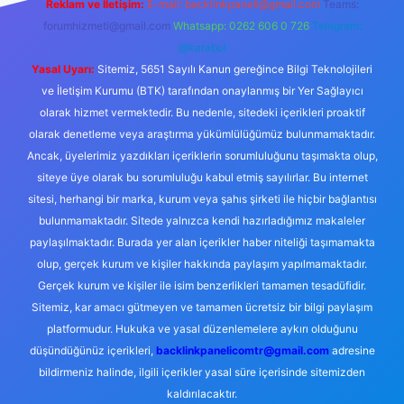
Reklam ve İletişim:
E-mail:
backlinkpaneli@gmail.com
Teams:
forumhizmeti@gmail.com
Whatsapp: 0262 606 0 726
Telegram:
@karabul
Yasal Uyarı:
Sitemiz, 5651 Sayılı Kanun gereğince Bilgi Teknolojileri
ve İletişim Kurumu (BTK) tarafından onaylanmış bir Yer Sağlayıcı
olarak hizmet vermektedir. Bu nedenle, sitedeki içerikleri proaktif
olarak denetleme veya araştırma yükümlülüğümüz bulunmamaktadır.
Ancak, üyelerimiz yazdıkları içeriklerin sorumluluğunu taşımakta olup,
siteye üye olarak bu sorumluluğu kabul etmiş sayılırlar. Bu internet
sitesi, herhangi bir marka, kurum veya şahıs şirketi ile hiçbir bağlantısı
bulunmamaktadır. Sitede yalnızca kendi hazırladığımız makaleler
paylaşılmaktadır. Burada yer alan içerikler haber niteliği taşımamakta
olup, gerçek kurum ve kişiler hakkında paylaşım yapılmamaktadır.
Gerçek kurum ve kişiler ile isim benzerlikleri tamamen tesadüfidir.
Sitemiz, kar amacı gütmeyen ve tamamen ücretsiz bir bilgi paylaşım
platformudur. Hukuka ve yasal düzenlemelere aykırı olduğunu
düşündüğünüz içerikleri,
backlinkpanelicomtr@gmail.com
adresine
bildirmeniz halinde, ilgili içerikler yasal süre içerisinde sitemizden
kaldırılacaktır.