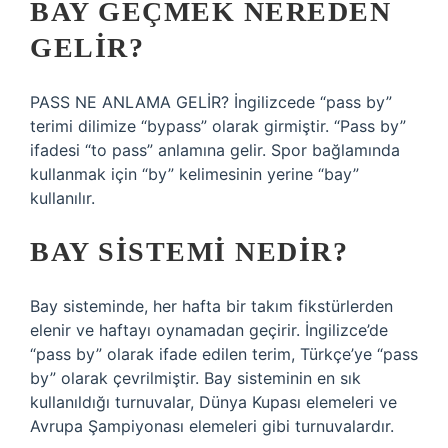
BAY GEÇMEK NEREDEN
GELIR?
PASS NE ANLAMA GELİR? İngilizcede “pass by”
terimi dilimize “bypass” olarak girmiştir. “Pass by”
ifadesi “to pass” anlamına gelir. Spor bağlamında
kullanmak için “by” kelimesinin yerine “bay”
kullanılır.
BAY SISTEMI NEDIR?
Bay sisteminde, her hafta bir takım fikstürlerden
elenir ve haftayı oynamadan geçirir. İngilizce’de
“pass by” olarak ifade edilen terim, Türkçe’ye “pass
by” olarak çevrilmiştir. Bay sisteminin en sık
kullanıldığı turnuvalar, Dünya Kupası elemeleri ve
Avrupa Şampiyonası elemeleri gibi turnuvalardır.