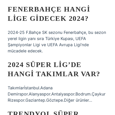
FENERBAHÇE HANGI
LIGE GIDECEK 2024?
2024-25 F.Bahçe SK sezonu Fenerbahçe, bu sezon
yerel ligin yanı sıra Türkiye Kupası, UEFA
Şampiyonlar Ligi ve UEFA Avrupa Ligi’nde
mücadele edecek.
2024 SÜPER LIG’DE
HANGI TAKIMLAR VAR?
Takımlarİstanbul.Adana
Demirspor.Alanyaspor.Antalyaspor.Bodrum.Çaykur
Rizespor.Gaziantep.Göztepe.Diğer ürünler…
TRENDYOL SÜPER