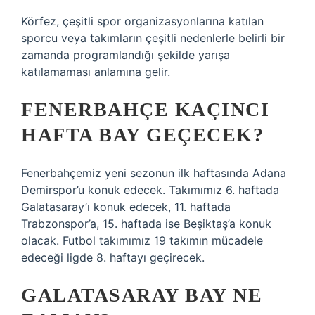
Körfez, çeşitli spor organizasyonlarına katılan
sporcu veya takımların çeşitli nedenlerle belirli bir
zamanda programlandığı şekilde yarışa
katılamaması anlamına gelir.
FENERBAHÇE KAÇINCI
HAFTA BAY GEÇECEK?
Fenerbahçemiz yeni sezonun ilk haftasında Adana
Demirspor’u konuk edecek. Takımımız 6. haftada
Galatasaray’ı konuk edecek, 11. haftada
Trabzonspor’a, 15. haftada ise Beşiktaş’a konuk
olacak. Futbol takımımız 19 takımın mücadele
edeceği ligde 8. haftayı geçirecek.
GALATASARAY BAY NE