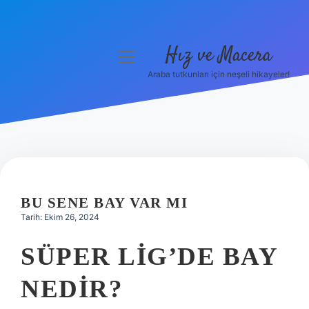
Hız ve Macera
menüyü
aç
Araba tutkunları için neşeli hikayeler!
Anasayfa
Gizlilik Politikası
Yasal Uyarı
Hakkımızda
BU SENE BAY VAR MI
Tarih: Ekim 26, 2024
SÜPER LIG’DE BAY
NEDIR?