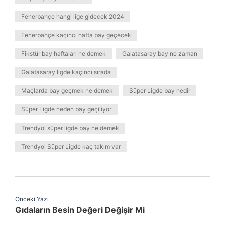
Fenerbahçe hangi lige gidecek 2024
Fenerbahçe kaçıncı hafta bay geçecek
Fikstür bay haftaları ne demek
Galatasaray bay ne zaman
Galatasaray ligde kaçıncı sırada
Maçlarda bay geçmek ne demek
Süper Ligde bay nedir
Süper Ligde neden bay geçiliyor
Trendyol süper ligde bay ne demek
Trendyol Süper Ligde kaç takım var
Önceki Yazı
Gıdaların Besin Değeri Değişir Mi