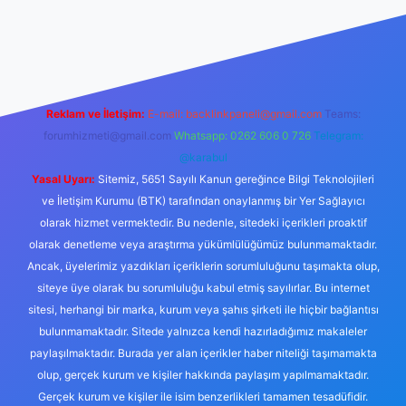
onbet güncel giriş
tulipbet.online
Reklam ve İletişim:
E-mail:
backlinkpaneli@gmail.com
Teams:
forumhizmeti@gmail.com
Whatsapp: 0262 606 0 726
Telegram:
@karabul
Yasal Uyarı:
Sitemiz, 5651 Sayılı Kanun gereğince Bilgi Teknolojileri
ve İletişim Kurumu (BTK) tarafından onaylanmış bir Yer Sağlayıcı
olarak hizmet vermektedir. Bu nedenle, sitedeki içerikleri proaktif
olarak denetleme veya araştırma yükümlülüğümüz bulunmamaktadır.
Ancak, üyelerimiz yazdıkları içeriklerin sorumluluğunu taşımakta olup,
siteye üye olarak bu sorumluluğu kabul etmiş sayılırlar. Bu internet
sitesi, herhangi bir marka, kurum veya şahıs şirketi ile hiçbir bağlantısı
bulunmamaktadır. Sitede yalnızca kendi hazırladığımız makaleler
paylaşılmaktadır. Burada yer alan içerikler haber niteliği taşımamakta
olup, gerçek kurum ve kişiler hakkında paylaşım yapılmamaktadır.
Gerçek kurum ve kişiler ile isim benzerlikleri tamamen tesadüfidir.