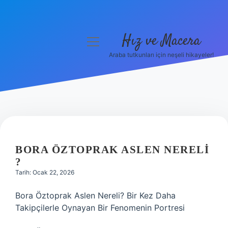
Hız ve Macera
menüyü
aç
Araba tutkunları için neşeli hikayeler!
Anasayfa
Gizlilik Politikası
Yasal Uyarı
Hakkımızda
BORA ÖZTOPRAK ASLEN NERELI
?
Tarih: Ocak 22, 2026
Bora Öztoprak Aslen Nereli? Bir Kez Daha
Takipçilerle Oynayan Bir Fenomenin Portresi