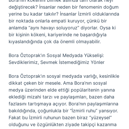
Bora’nın kökenini bilmek aslında tam olarak neyi
değiştirecek? İnsanlar neden bir fenomenin doğum
yerine bu kadar takılır? İnsanlar İzmirli olduklarında
bir noktada onlarla empati kuruyor, çünkü bir
anlamda “aynı havayı soluyoruz” diyorlar. Oysa ki
bir kişinin kökeni, kariyerinde ne başardığıyla
kıyaslandığında çok da önemli olmayabilir.
Bora Öztoprak’ın Sosyal Medyada Yükselişi:
Sevdiklerimiz, Sevmek İstemediğimiz Yönler
Bora Öztoprak’ın sosyal medyada varlığı, kesinlikle
dikkat çeken bir mesele. Ama Bora’nın sosyal
medya üzerinden elde ettiği popülaritenin yanına
eklediği mizahi tarzı ve paylaşımları, bazen daha
fazlasını tartışmaya açıyor. Bora’nın paylaşımlarına
bakıldığında, çoğunlukla bir “İzmirli ruhu” yansıyor.
Fakat bu İzmirli ruhunun bazen biraz “yüzeysel”
olduğunu ve özgünlükten ziyade takipçi kazanma