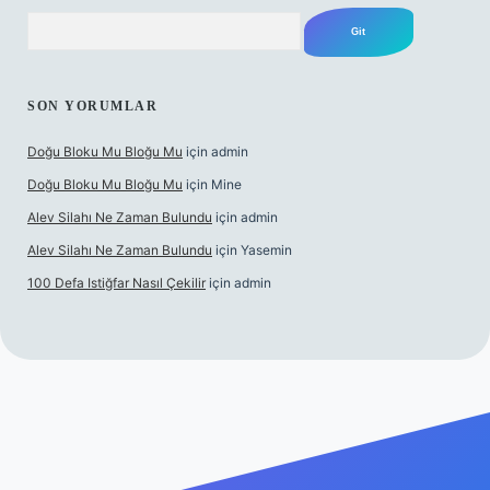
Arama
SON YORUMLAR
Doğu Bloku Mu Bloğu Mu
için
admin
Doğu Bloku Mu Bloğu Mu
için
Mine
Alev Silahı Ne Zaman Bulundu
için
admin
Alev Silahı Ne Zaman Bulundu
için
Yasemin
100 Defa Istiğfar Nasıl Çekilir
için
admin
güncel giriş
tulipbet.online