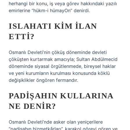
herhangi bir konu, iş veya görev hakkındaki yazılı
emirlerine “hükm-i hümayOn” denirdi.
ISLAHATI KIM ILAN
ETTI?
Osmanlı Devleti’nin çöküş döneminde devleti
çöküşten kurtarmak amacıyla; Sultan Abdülmecid
döneminde siyasal örgütlenmede, bireysel haklar
ve yeni kurumların kurulması konusunda köklü
değişiklikler öngören fermandır.
PADIŞAHIN KULLARINA
NE DENIR?
Osmanlı Devleti’nde asker olan yeniçerilere
“padişahın hizmetkârları”, karakol görevi gören ve