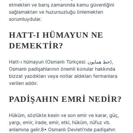
etmekten ve barış zamanında kamu güvenliğini
sağlamaktan ve huzursuzluğu önlemekten
sorumluydular.
HATT-I HÜMAYUN NE
DEMEKTIR?
Hatt-ı hümayun (Osmanlı Türkçesi: خط همايون),
Osmanlı padişahlarının önemli konular hakkında
bizzat yazdıkları veya notlar aldıkları fermanlara
verilen addır.
PADIŞAHIN EMRI NEDIR?
Hüküm, sözlükte kesin ve son emir ve karar, güç,
yargı, emir, irade, emir, etki, hüküm, nüfuz vb.
anlamına gelir.8• Osmanlı Devleti’nde padişahın