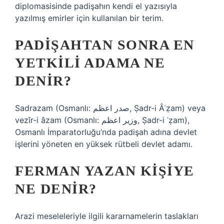
diplomasisinde padişahın kendi el yazısıyla
yazılmış emirler için kullanılan bir terim.
PADIŞAHTAN SONRA EN
YETKILI ADAMA NE
DENIR?
Sadrazam (Osmanlı: صدر اعظم, Ṣadr-i Âʿẓam) veya
vezîr-i âzam (Osmanlı: وزیر اعظم, Ṣadr-i ʿẓam),
Osmanlı İmparatorluğu’nda padişah adına devlet
işlerini yöneten en yüksek rütbeli devlet adamı.
FERMAN YAZAN KIŞIYE
NE DENIR?
Arazi meseleleriyle ilgili kararnamelerin taslakları