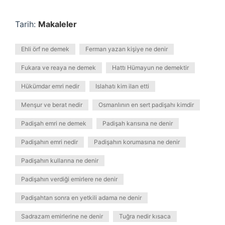
Tarih:
Makaleler
Ehli örf ne demek
Ferman yazan kişiye ne denir
Fukara ve reaya ne demek
Hattı Hümayun ne demektir
Hükümdar emri nedir
Islahatı kim ilan etti
Menşur ve berat nedir
Osmanlının en sert padişahı kimdir
Padişah emri ne demek
Padişah karısına ne denir
Padişahın emri nedir
Padişahın korumasına ne denir
Padişahın kullarına ne denir
Padişahın verdiği emirlere ne denir
Padişahtan sonra en yetkili adama ne denir
Sadrazam emirlerine ne denir
Tuğra nedir kısaca