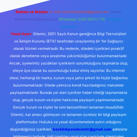
Reklam ve İletişim:
E-mail:
backlinkpaneli@gmail.com
Teams:
forumhizmeti@gmail.com
Whatsapp: 0262 606 0 726
Telegram:
@karabul
Yasal Uyarı:
Sitemiz, 5651 Sayılı Kanun gereğince Bilgi Teknolojileri
ve İletişim Kurumu (BTK) tarafından onaylanmış bir Yer Sağlayıcı
olarak hizmet vermektedir. Bu nedenle, sitedeki içerikleri proaktif
olarak denetleme veya araştırma yükümlülüğümüz bulunmamaktadır.
Ancak, üyelerimiz yazdıkları içeriklerin sorumluluğunu taşımakta olup,
siteye üye olarak bu sorumluluğu kabul etmiş sayılırlar. Bu internet
sitesi, herhangi bir marka, kurum veya şahıs şirketi ile hiçbir bağlantısı
bulunmamaktadır. Sitede yalnızca kendi hazırladığımız makaleler
paylaşılmaktadır. Burada yer alan içerikler haber niteliği taşımamakta
olup, gerçek kurum ve kişiler hakkında paylaşım yapılmamaktadır.
Gerçek kurum ve kişiler ile isim benzerlikleri tamamen tesadüfidir.
Sitemiz, kar amacı gütmeyen ve tamamen ücretsiz bir bilgi paylaşım
platformudur. Hukuka ve yasal düzenlemelere aykırı olduğunu
düşündüğünüz içerikleri,
backlinkpanelicomtr@gmail.com
adresine
bildirmeniz halinde, ilgili içerikler yasal süre içerisinde sitemizden