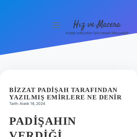
Hız ve Macera
menüyü
aç
Araba tutkunları için neşeli hikayeler!
Anasayfa
Gizlilik Politikası
Yasal Uyarı
Hakkımızda
BIZZAT PADIŞAH TARAFINDAN
YAZILMIŞ EMIRLERE NE DENIR
Tarih: Aralık 18, 2024
PADIŞAHIN
VERDIĞI