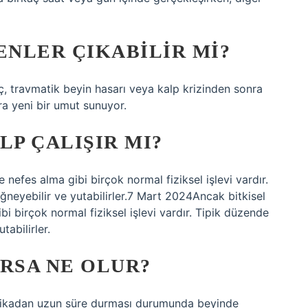
ENLER ÇIKABILIR MI?
lç, travmatik beyin hasarı veya kalp krizinden sonra
ra yeni bir umut sunuyor.
LP ÇALIŞIR MI?
ve nefes alma gibi birçok normal fiziksel işlevi vardır.
iğneyebilir ve yutabilirler.7 Mart 2024Ancak bitkisel
ibi birçok normal fiziksel işlevi vardır. Tipik düzende
tabilirler.
URSA NE OLUR?
dakikadan uzun süre durması durumunda beyinde