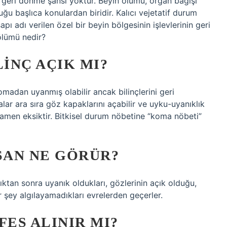
 geri dönme şansı yoktur. Beyin ölümü, organ bağışı
u başlıca konulardan biridir. Kalıcı vejetatif durum
pı adı verilen özel bir beyin bölgesinin işlevlerinin geri
ölümü nedir?
LINÇ AÇIK MI?
omadan uyanmış olabilir ancak bilinçlerini geri
lar ara sıra göz kapaklarını açabilir ve uyku-uyanıklık
tamamen eksiktir. Bitkisel durum nöbetine “koma nöbeti”
SAN NE GÖRÜR?
ktan sonra uyanık oldukları, gözlerinin açık olduğu,
 şey algılayamadıkları evrelerden geçerler.
FES ALINIR MI?