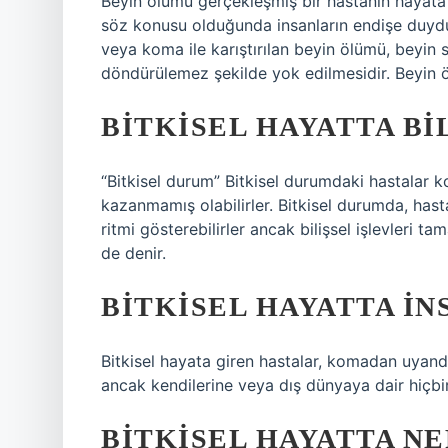
Beyin ölümü gerçekleşmiş bir hastanın hayata
söz konusu olduğunda insanların endişe duyduğ
veya koma ile karıştırılan beyin ölümü, beyin sa
döndürülemez şekilde yok edilmesidir. Beyin 
BITKISEL HAYATTA BI
“Bitkisel durum” Bitkisel durumdaki hastalar k
kazanmamış olabilirler. Bitkisel durumda, hasta
ritmi gösterebilirler ancak bilişsel işlevleri 
de denir.
BITKISEL HAYATTA IN
Bitkisel hayata giren hastalar, komadan uyandı
ancak kendilerine veya dış dünyaya dair hiçbir
BITKISEL HAYATTA NE