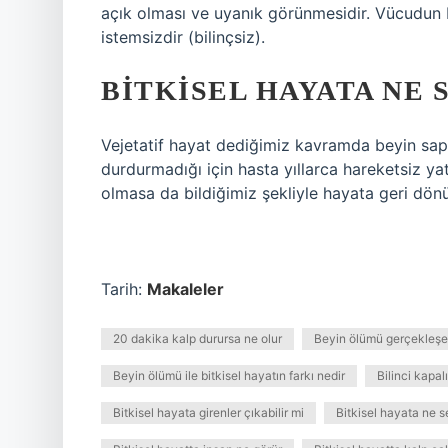
açık olması ve uyanık görünmesidir. Vücudun be
istemsizdir (bilinçsiz).
BITKISEL HAYATA NE 
Vejetatif hayat dediğimiz kavramda beyin sapı
durdurmadığı için hasta yıllarca hareketsiz y
olmasa da bildiğimiz şekliyle hayata geri dön
Tarih:
Makaleler
20 dakika kalp durursa ne olur
Beyin ölümü gerçekleşen
Beyin ölümü ile bitkisel hayatın farkı nedir
Bilinci kapal
Bitkisel hayata girenler çıkabilir mi
Bitkisel hayata ne s