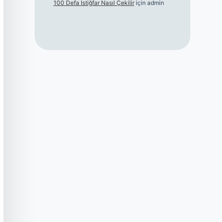
100 Defa Istiğfar Nasıl Çekilir
için
admin