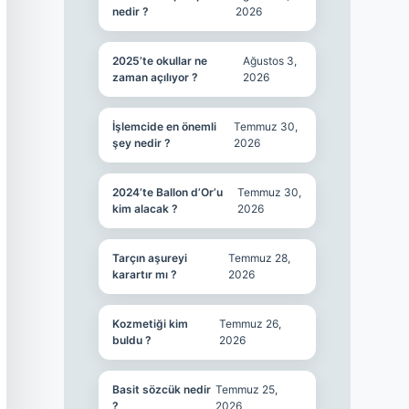
nedir ?
2026
2025’te okullar ne
Ağustos 3,
zaman açılıyor ?
2026
İşlemcide en önemli
Temmuz 30,
şey nedir ?
2026
2024’te Ballon d’Or’u
Temmuz 30,
kim alacak ?
2026
Tarçın aşureyi
Temmuz 28,
karartır mı ?
2026
Kozmetiği kim
Temmuz 26,
buldu ?
2026
Basit sözcük nedir
Temmuz 25,
?
2026