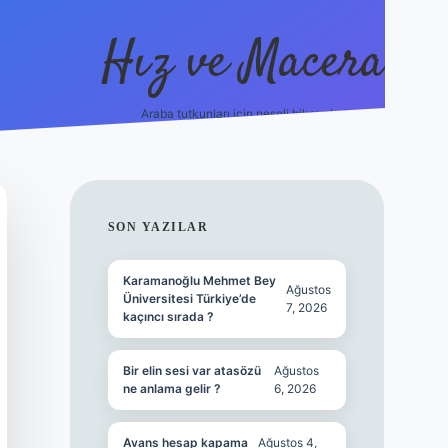
Hız ve Macera
Araba tutkunları için neşeli hikayeler!
hiltonbet g
SIDEBAR
SON YAZILAR
Karamanoğlu Mehmet Bey
Ağustos
Üniversitesi Türkiye’de
7, 2026
kaçıncı sırada ?
Bir elin sesi var atasözü
Ağustos
ne anlama gelir ?
6, 2026
Avans hesap kapama
Ağustos 4,