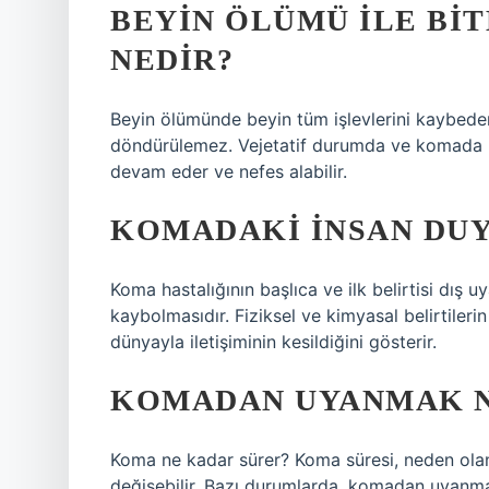
BEYIN ÖLÜMÜ ILE BIT
NEDIR?
Beyin ölümünde beyin tüm işlevlerini kaybeder.
döndürülemez. Vejetatif durumda ve komada bey
devam eder ve nefes alabilir.
KOMADAKI INSAN DUY
Koma hastalığının başlıca ve ilk belirtisi dış u
kaybolmasıdır. Fiziksel ve kimyasal belirtilerin
dünyayla iletişiminin kesildiğini gösterir.
KOMADAN UYANMAK N
Koma ne kadar sürer? Koma süresi, neden olan
değişebilir. Bazı durumlarda, komadan uyanma