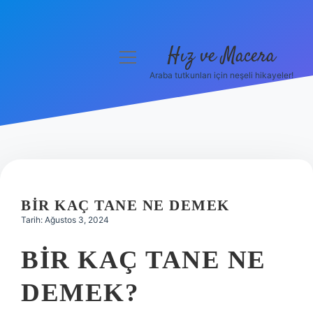
Hız ve Macera
menüyü
aç
Araba tutkunları için neşeli hikayeler!
Anasayfa
Gizlilik Politikası
Yasal Uyarı
Hakkımızda
BIR KAÇ TANE NE DEMEK
Tarih: Ağustos 3, 2024
BIR KAÇ TANE NE
DEMEK?