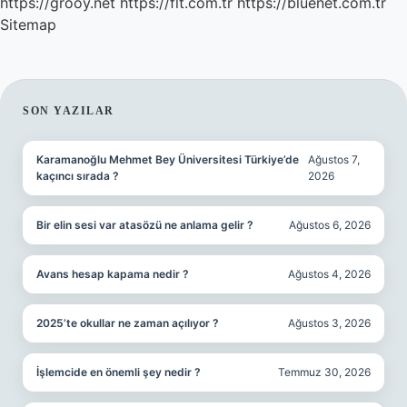
https://grooy.net
https://flt.com.tr
https://bluenet.com.tr
Sitemap
SIDEBAR
SON YAZILAR
Karamanoğlu Mehmet Bey Üniversitesi Türkiye’de
Ağustos 7,
kaçıncı sırada ?
2026
Bir elin sesi var atasözü ne anlama gelir ?
Ağustos 6, 2026
Avans hesap kapama nedir ?
Ağustos 4, 2026
2025’te okullar ne zaman açılıyor ?
Ağustos 3, 2026
İşlemcide en önemli şey nedir ?
Temmuz 30, 2026