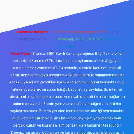
hiltonbet güncel giriş
tulipbet.online
Reklam ve İletişim:
E-mail:
backlinkpaneli@gmail.com
Teams:
forumhizmeti@gmail.com
Whatsapp: 0262 606 0 726
Telegram:
@karabul
Yasal Uyarı:
Sitemiz, 5651 Sayılı Kanun gereğince Bilgi Teknolojileri
ve İletişim Kurumu (BTK) tarafından onaylanmış bir Yer Sağlayıcı
olarak hizmet vermektedir. Bu nedenle, sitedeki içerikleri proaktif
olarak denetleme veya araştırma yükümlülüğümüz bulunmamaktadır.
Ancak, üyelerimiz yazdıkları içeriklerin sorumluluğunu taşımakta olup,
siteye üye olarak bu sorumluluğu kabul etmiş sayılırlar. Bu internet
sitesi, herhangi bir marka, kurum veya şahıs şirketi ile hiçbir bağlantısı
bulunmamaktadır. Sitede yalnızca kendi hazırladığımız makaleler
paylaşılmaktadır. Burada yer alan içerikler haber niteliği taşımamakta
olup, gerçek kurum ve kişiler hakkında paylaşım yapılmamaktadır.
Gerçek kurum ve kişiler ile isim benzerlikleri tamamen tesadüfidir.
Sitemiz, kar amacı gütmeyen ve tamamen ücretsiz bir bilgi paylaşım