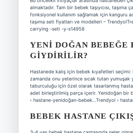
Bu öncelikli ihtiyaçlar arasında hastaneden ç
almaktadır. Tam bir bebek taşıyıcısı, taşıma 
fonksiyonel kullanım sağlamak için kanguru a
taşıma seti fiyatları ve modelleri – Trendyol
carrying -seti -y-s14958
YENI DOĞAN BEBEĞE 
GIYDIRILIR?
Hastanede kalış için bebek kıyafetleri seçimi
zamanda onu yeterince sıcak tutan yumuşak yap
taburculuğu için özel olarak tasarlanmış hastan
adet birleştirilmiş parça içerir. Yenidoğan bi
› hastane-yenidoğan-bebek…Trendyol › hast
BEBEK HASTANE ÇIKI
3-4 yaş bebek hastane çantasında neler olmal