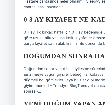
Hastane çantasında neler olmalı? – SleepySle
çantası nasıl hazırlanır
0 3 AY KIYAFET NE K
0-1 ay: İlk birkaç hafta için 0-1 ay bedeninde
göre uzun kollu ve kısa kollu kıyafetler arası
parça kıyafet satın alabilirsiniz. Bu dönemde
DOĞUMDAN SONRA HAS
Doğumdan sonra vücut hala iyileşme sürecinde 
Emzirmeye uygun giysiler bebeğinizi kolayca b
düğmeli bol gömlekler veya bluzlar gibi mode
giyim önerileri – Trendyol BlogTrendyol › h
sonrası-…
YENI DOĞUM YAPAN A