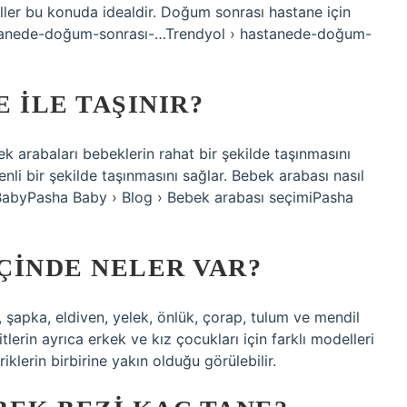
ller bu konuda idealdir. Doğum sonrası hastane için
astanede-doğum-sonrası-…Trendyol › hastanede-doğum-
 ILE TAŞINIR?
k arabaları bebeklerin rahat bir şekilde taşınmasını
nli bir şekilde taşınmasını sağlar. Bebek arabası nasıl
 BabyPasha Baby › Blog › Bebek arabası seçimiPasha
IÇINDE NELER VAR?
, şapka, eldiven, yelek, önlük, çorap, tulum ve mendil
itlerin ayrıca erkek ve kız çocukları için farklı modelleri
iklerin birbirine yakın olduğu görülebilir.