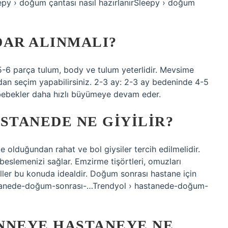
epy › doğum çantası nasıl hazırlanırSleepy › doğum
ADAR ALINMALI?
 5-6 parça tulum, body ve tulum yeterlidir. Mevsime
ndan seçim yapabilirsiniz. 2-3 ay: 2-3 ay bedeninde 4-5
 bebekler daha hızlı büyümeye devam eder.
TANEDE NE GIYILIR?
olduğundan rahat ve bol giysiler tercih edilmelidir.
eslemenizi sağlar. Emzirme tişörtleri, omuzları
ller bu konuda idealdir. Doğum sonrası hastane için
astanede-doğum-sonrası-…Trendyol › hastanede-doğum-
NNEYE HASTANEYE NE