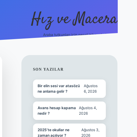
Hız ve Macera
Araba tutkunları için neşeli hikayeler!
hiltonbet g
SIDEBAR
SON YAZILAR
Bir elin sesi var atasözü
Ağustos
ne anlama gelir ?
6, 2026
Avans hesap kapama
Ağustos 4,
nedir ?
2026
2025’te okullar ne
Ağustos 3,
zaman açılıyor ?
2026