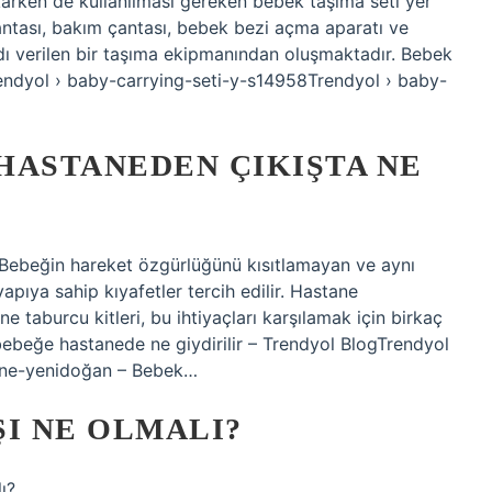
ıkarken de kullanılması gereken bebek taşıma seti yer
çantası, bakım çantası, bebek bezi açma aparatı ve
dı verilen bir taşıma ekipmanından oluşmaktadır. Bebek
Trendyol › baby-carrying-seti-y-s14958Trendyol › baby-
HASTANEDEN ÇIKIŞTA NE
: Bebeğin hareket özgürlüğünü kısıtlamayan ve aynı
ıya sahip kıyafetler tercih edilir. Hastane
e taburcu kitleri, bu ihtiyaçları karşılamak için birkaç
r bebeğe hastanede ne giydirilir – Trendyol BlogTrendyol
ane-yenidoğan – Bebek…
ŞI NE OLMALI?
ı?