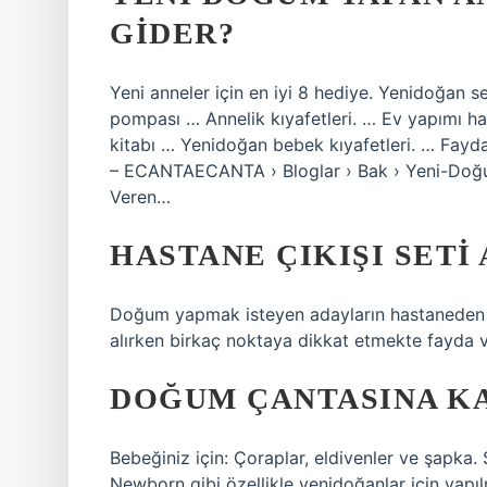
GIDER?
Yeni anneler için en iyi 8 hediye. Yenidoğan s
pompası … Annelik kıyafetleri. … Ev yapımı ha
kitabı … Yenidoğan bebek kıyafetleri. … Fayda
– ECANTAECANTA › Bloglar › Bak › Yeni-Doğ
Veren…
HASTANE ÇIKIŞI SETI
Doğum yapmak isteyen adayların hastaneden do
alırken birkaç noktaya dikkat etmekte fayda v
DOĞUM ÇANTASINA K
Bebeğiniz için: Çoraplar, eldivenler ve şapka
Newborn gibi özellikle yenidoğanlar için yapı