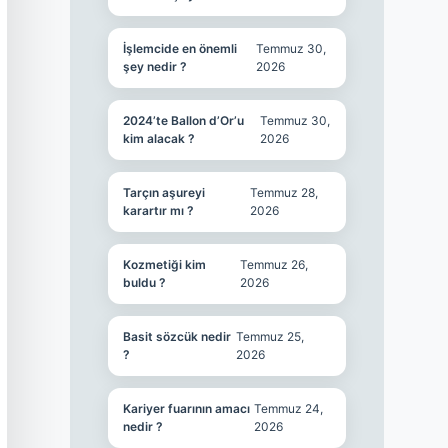
İşlemcide en önemli
Temmuz 30,
şey nedir ?
2026
2024’te Ballon d’Or’u
Temmuz 30,
kim alacak ?
2026
Tarçın aşureyi
Temmuz 28,
karartır mı ?
2026
Kozmetiği kim
Temmuz 26,
buldu ?
2026
Basit sözcük nedir
Temmuz 25,
?
2026
Kariyer fuarının amacı
Temmuz 24,
nedir ?
2026