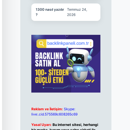
1300 nasıl yazılır
Temmuz 24,
?
2026
Reklam ve İletişim:
Skype:
live:.cid.575569c608265c69
Yasal Uyarı:
Bu internet sitesi, herhangi
bir marka, kurum veya şahıs şirketi ile