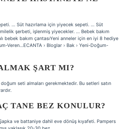
epeti. … Süt hazırlama için yiyecek sepeti. … Süt
milelik şerbeti, işlenmiş yiyecekler. … Bebek bakım
lı bebek bakım çantasıYeni anneler için en iyi 8 hediye
um-Veren…ECANTA › Bloglar › Bak › Yeni-Doğum-
 ALMAK ŞART MI?
ğum seti almaları gerekmektedir. Bu setleri satın
ardır.
AÇ TANE BEZ KONULUR?
. Şapka ve battaniye dahil eve dönüş kıyafeti. Pampers
lmış yaklaşık 20-30 bez.