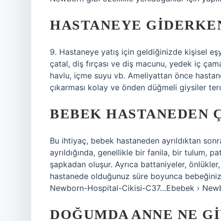
HASTANEYE GIDERKEN
9. Hastaneye yatış için geldiğinizde kişisel eşy
çatal, diş fırçası ve diş macunu, yedek iç çamaş
havlu, içme suyu vb. Ameliyattan önce hastane
çıkarması kolay ve önden düğmeli giysiler terc
BEBEK HASTANEDEN Ç
Bu ihtiyaç, bebek hastaneden ayrıldıktan sonra
ayrıldığında, genellikle bir fanila, bir tulum, pat
şapkadan oluşur. Ayrıca battaniyeler, önlükler,
hastanede olduğunuz süre boyunca bebeğiniz iç
Newborn-Hospital-Cikisi-C37…Ebebek › Newb
DOĞUMDA ANNE NE GI