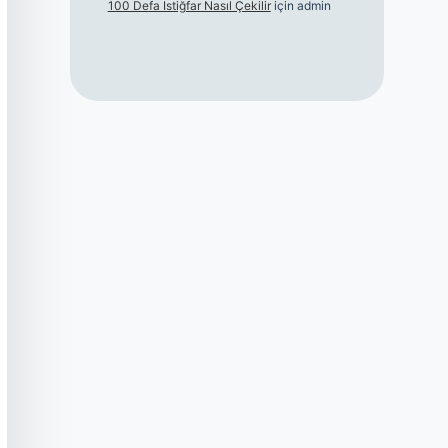
100 Defa Istiğfar Nasıl Çekilir
için
admin