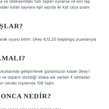
sa ve istekasındaki tüm taşları oynarsa ve son taş
ndaki kalan sayılara eşit sayıda iki kat ceza puanı
ŞLAR?
rak oyunu bitirir. Okey 6,12,20 başlangıç ​​puanlarıyla
LMALI?
ullarında geliştirilerek günümüzün klasik Okey’i
n ve taşların dizildiği isteka adı verilen 4 tahtadan
un cevabı toplamda 106 taştır.
YONCA NEDIR?