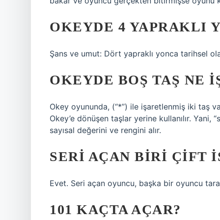
bakar ve oyuncu gerçekten bitirmişse oyunu k
OKEYDE 4 YAPRAKLI 
Şans ve umut: Dört yapraklı yonca tarihsel ola
OKEYDE BOŞ TAŞ NE I
Okey oyununda, (“*”) ile işaretlenmiş iki taş v
Okey’e dönüşen taşlar yerine kullanılır. Yani,
sayısal değerini ve rengini alır.
SERI AÇAN BIRI ÇIFT 
Evet. Seri açan oyuncu, başka bir oyuncu tarafınd
101 KAÇTA AÇAR?