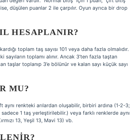
an değeri vardır. “Normal bitiş” için 1 puan, “çift bitiş”
 ise, düşülen puanlar 2 ile çarpılır. Oyun ayrıca bir drop
IL HESAPLANIR?
ardığı toplam taş sayısı 101 veya daha fazla olmalıdır.
 sayıların toplamı alınır. Ancak 3’ten fazla taştan
kalan taşlar toplanıp 3’e bölünür ve kalan sayı küçük sayı
UR MU?
ft aynı renkteki arılardan oluşabilir, birbiri ardına (1-2-3;
sadece 1 taş yerleştirilebilir.) veya farklı renklerde aynı
 Kırmızı 13, Yeşil 13, Mavi 13) vb.
RLENIR?