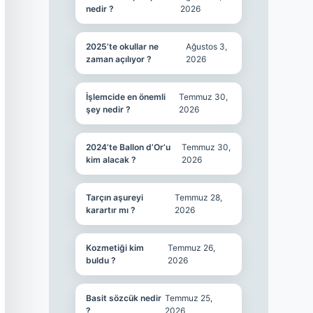
nedir ?
2026
2025’te okullar ne
Ağustos 3,
zaman açılıyor ?
2026
İşlemcide en önemli
Temmuz 30,
şey nedir ?
2026
2024’te Ballon d’Or’u
Temmuz 30,
kim alacak ?
2026
Tarçın aşureyi
Temmuz 28,
karartır mı ?
2026
Kozmetiği kim
Temmuz 26,
buldu ?
2026
Basit sözcük nedir
Temmuz 25,
?
2026