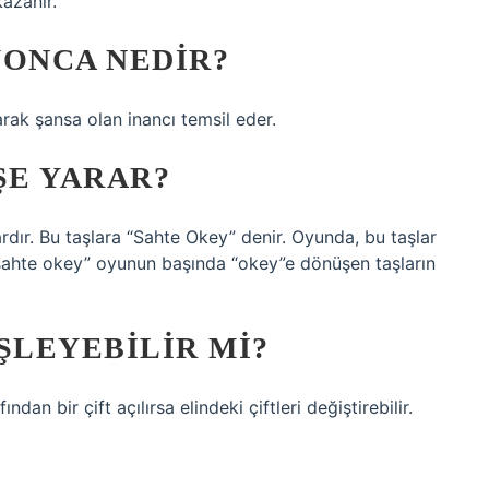
azanır.
YONCA NEDIR?
rak şansa olan inancı temsil eder.
ŞE YARAR?
ardır. Bu taşlara “Sahte Okey” denir. Oyunda, bu taşlar
 “sahte okey” oyunun başında “okey”e dönüşen taşların
IŞLEYEBILIR MI?
an bir çift açılırsa elindeki çiftleri değiştirebilir.