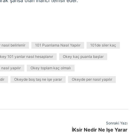
rak şansa olan inancı temsil eder.
nasıl belirlenir
101 Puanlama Nasıl Yapılır
101de siler kaç
key 101 yanlar nasıl hesaplanır
Okey kaç puanla başlar
asıl yapılır
Okey toplam kaç olmalı
dir
Okeyde boş taş ne işe yarar
Okeyde per nasıl yapılır
Sonraki Yazı
İKsir Nedir Ne Işe Yarar