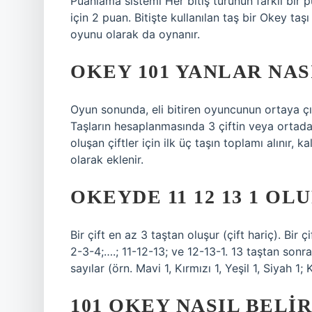
Puanlama sistemi Her bitiş türünün farklı bir pu
için 2 puan. Bitişte kullanılan taş bir Okey taşı
oyunu olarak da oynanır.
OKEY 101 YANLAR NAS
Oyun sonunda, eli bitiren oyuncunun ortaya çık
Taşların hesaplanmasında 3 çiftin veya ortadaki
oluşan çiftler için ilk üç taşın toplamı alınır, 
olarak eklenir.
OKEYDE 11 12 13 1 OL
Bir çift en az 3 taştan oluşur (çift hariç). Bir çi
2-3-4;….; 11-12-13; ve 12-13-1. 13 taştan sonra 
sayılar (örn. Mavi 1, Kırmızı 1, Yeşil 1, Siyah 1;
101 OKEY NASIL BELI