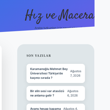
Hız ve Macera
Araba tutkunları için neşeli hikayeler!
hiltonbet g
SIDEBAR
SON YAZILAR
Karamanoğlu Mehmet Bey
Ağustos
Üniversitesi Türkiye’de
7, 2026
kaçıncı sırada ?
Bir elin sesi var atasözü
Ağustos
ne anlama gelir ?
6, 2026
Avans hesap kapama
Ağustos 4,