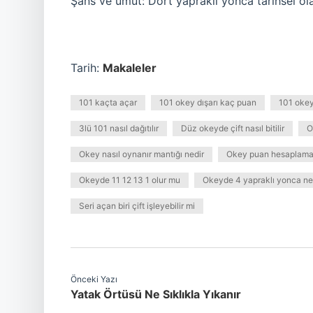
Şans ve umut: Dört yapraklı yonca tarihsel ola
Tarih:
Makaleler
101 kaçta açar
101 okey dışarı kaç puan
101 okey 
3lü 101 nasıl dağıtılır
Düz okeyde çift nasıl bitilir
O
Okey nasıl oynanır mantığı nedir
Okey puan hesaplama n
Okeyde 11 12 13 1 olur mu
Okeyde 4 yapraklı yonca ne
Seri açan biri çift işleyebilir mi
Önceki Yazı
Yatak Örtüsü Ne Sıklıkla Yıkanır