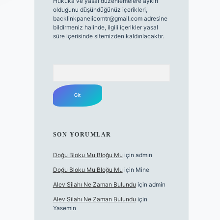
Hukuka ve yasal düzenlemelere aykırı
olduğunu düşündüğünüz içerikleri,
backlinkpanelicomtr@gmail.com
adresine
bildirmeniz halinde, ilgili içerikler yasal
süre içerisinde sitemizden kaldırılacaktır.
Arama
SON YORUMLAR
Doğu Bloku Mu Bloğu Mu
için
admin
Doğu Bloku Mu Bloğu Mu
için
Mine
Alev Silahı Ne Zaman Bulundu
için
admin
Alev Silahı Ne Zaman Bulundu
için
Yasemin