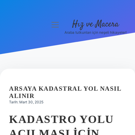
Hız ve Macera
menüyü
aç
Araba tutkunları için neşeli hikayeler!
Anasayfa
Gizlilik Politikası
Yasal Uyarı
Hakkımızda
ARSAYA KADASTRAL YOL NASIL
ALINIR
Tarih: Mart 30, 2025
KADASTRO YOLU
AÇILMASI IÇIN