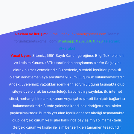
el giriş
tulipbet.online
Reklam ve İletişim:
E-mail:
backlinkpaneli@gmail.com
Teams:
forumhizmeti@gmail.com
Whatsapp: 0262 606 0 726
Telegram:
@karabul
Yasal Uyarı:
Sitemiz, 5651 Sayılı Kanun gereğince Bilgi Teknolojileri
ve İletişim Kurumu (BTK) tarafından onaylanmış bir Yer Sağlayıcı
olarak hizmet vermektedir. Bu nedenle, sitedeki içerikleri proaktif
olarak denetleme veya araştırma yükümlülüğümüz bulunmamaktadır.
Ancak, üyelerimiz yazdıkları içeriklerin sorumluluğunu taşımakta olup,
siteye üye olarak bu sorumluluğu kabul etmiş sayılırlar. Bu internet
sitesi, herhangi bir marka, kurum veya şahıs şirketi ile hiçbir bağlantısı
bulunmamaktadır. Sitede yalnızca kendi hazırladığımız makaleler
paylaşılmaktadır. Burada yer alan içerikler haber niteliği taşımamakta
olup, gerçek kurum ve kişiler hakkında paylaşım yapılmamaktadır.
Gerçek kurum ve kişiler ile isim benzerlikleri tamamen tesadüfidir.