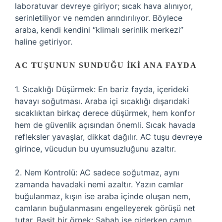
laboratuvar devreye giriyor; sıcak hava alınıyor,
serinletiliyor ve nemden arındırılıyor. Böylece
araba, kendi kendini “klimalı serinlik merkezi”
haline getiriyor.
AC TUŞUNUN SUNDUĞU İKI ANA FAYDA
1. Sıcaklığı Düşürmek: En bariz fayda, içerideki
havayı soğutması. Araba içi sıcaklığı dışarıdaki
sıcaklıktan birkaç derece düşürmek, hem konfor
hem de güvenlik açısından önemli. Sıcak havada
refleksler yavaşlar, dikkat dağılır. AC tuşu devreye
girince, vücudun bu uyumsuzluğunu azaltır.
2. Nem Kontrolü: AC sadece soğutmaz, aynı
zamanda havadaki nemi azaltır. Yazın camlar
buğulanmaz, kışın ise araba içinde oluşan nem,
camların buğulanmasını engelleyerek görüşü net
tutar. Basit bir örnek: Sabah işe giderken camın