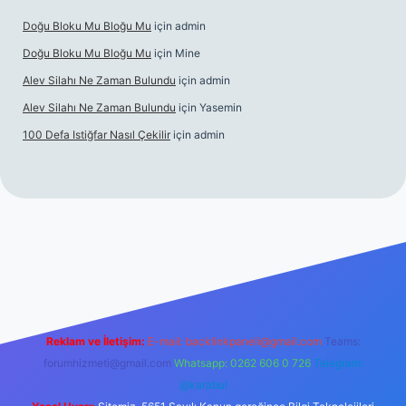
Doğu Bloku Mu Bloğu Mu
için
admin
Doğu Bloku Mu Bloğu Mu
için
Mine
Alev Silahı Ne Zaman Bulundu
için
admin
Alev Silahı Ne Zaman Bulundu
için
Yasemin
100 Defa Istiğfar Nasıl Çekilir
için
admin
bet güncel giriş
tulipbet.online
Reklam ve İletişim:
E-mail:
backlinkpaneli@gmail.com
Teams:
forumhizmeti@gmail.com
Whatsapp: 0262 606 0 726
Telegram:
@karabul