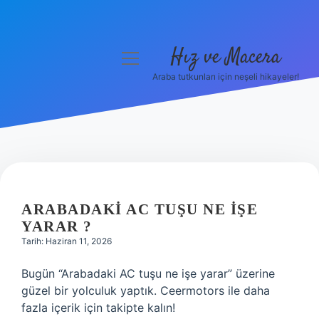
Hız ve Macera
menüyü
aç
Araba tutkunları için neşeli hikayeler!
Anasayfa
Gizlilik Politikası
Yasal Uyarı
Hakkımızda
ARABADAKI AC TUŞU NE IŞE
YARAR ?
Tarih: Haziran 11, 2026
Bugün “Arabadaki AC tuşu ne işe yarar” üzerine
güzel bir yolculuk yaptık. Ceermotors ile daha
fazla içerik için takipte kalın!