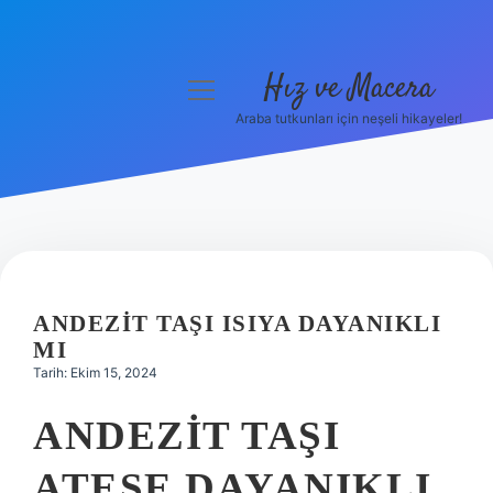
Hız ve Macera
menüyü
aç
Araba tutkunları için neşeli hikayeler!
Anasayfa
Gizlilik Politikası
Yasal Uyarı
Hakkımızda
ANDEZIT TAŞI ISIYA DAYANIKLI
MI
Tarih: Ekim 15, 2024
ANDEZIT TAŞI
ATEŞE DAYANIKLI