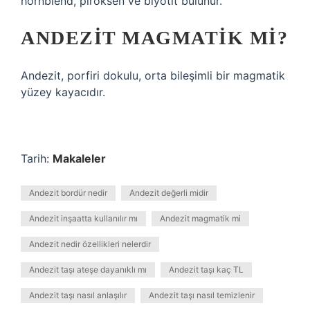
hornblend, piroksen ve biyotit bulunur.
ANDEZIT MAGMATIK MI?
Andezit, porfiri dokulu, orta bileşimli bir magmatik
yüzey kayacıdır.
Tarih:
Makaleler
Andezit bordür nedir
Andezit değerli midir
Andezit inşaatta kullanılır mı
Andezit magmatik mi
Andezit nedir özellikleri nelerdir
Andezit taşı ateşe dayanıklı mı
Andezit taşı kaç TL
Andezit taşı nasıl anlaşılır
Andezit taşı nasıl temizlenir