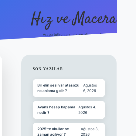
Hız ve Macera
Araba tutkunları için neşeli hikayeler!
hiltonbet
SIDEBAR
SON YAZILAR
Bir elin sesi var atasözü
Ağustos
ne anlama gelir ?
6, 2026
Avans hesap kapama
Ağustos 4,
nedir ?
2026
2025’te okullar ne
Ağustos 3,
zaman açılıyor ?
2026