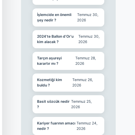
İşlemcide en önemli
Temmuz 30,
şey nedir ?
2026
2024’te Ballon d’Or’u
Temmuz 30,
kim alacak ?
2026
Tarçın aşureyi
Temmuz 28,
karartır mı ?
2026
Kozmetiği kim
Temmuz 26,
buldu ?
2026
Basit sözcük nedir
Temmuz 25,
?
2026
Kariyer fuarının amacı
Temmuz 24,
nedir ?
2026