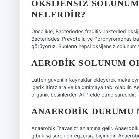
OKSIJENSIZ SOLUNUM
NELERDIR?
Öncelikle, Bacteriodes fragilis bakterileri oks
Bacteriodes, Prevotella ve Porphyromonas bakt
görüyoruz. Bunların hepsi oksijensiz solunum y
AEROBIK SOLUNUM OK
Lütfen güvenilir kaynaklar ekleyerek makaleyi
içerik itirazlara ve kaldırılmaya tabi olabilir
organik besinlerden ATP elde etme sürecidir.
ANAEROBIK DURUMU 
Anaerobik “havasız” anlamına gelir. Anaerobik 
gibi kısa süreli bir egzersiz biçimidir. Anae