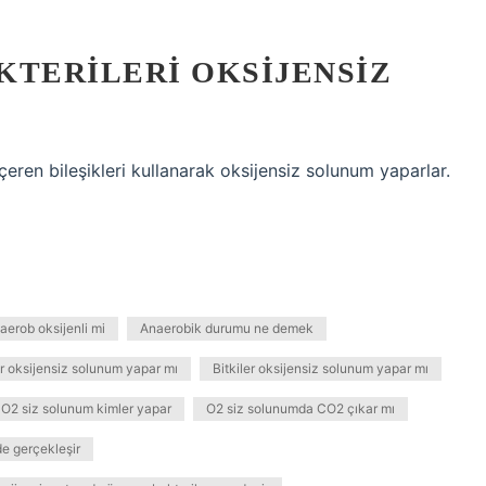
KTERILERI OKSIJENSIZ
içeren bileşikleri kullanarak oksijensiz solunum yaparlar.
aerob oksijenli mi
Anaerobik durumu ne demek
er oksijensiz solunum yapar mı
Bitkiler oksijensiz solunum yapar mı
O2 siz solunum kimler yapar
O2 siz solunumda CO2 çıkar mı
de gerçekleşir