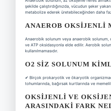
Anaerobik solunum, az oksijenle nefes almaktır
şekilde çalıştırdığınızda, vücudun şeker yakan 
metabolize ederek üretebileceğinden daha fazl
ANAEROB OKSIJENLI 
Anaerobik solunum veya anaerobik solunum, ok
ve ATP oksidasyonla elde edilir. Aerobik solu
kullanılmamasıdır.
O2 SIZ SOLUNUM KIM
✔ Birçok prokaryotik ve ökaryotik organizmada
tohumlarında, bağırsak kurtlarında ve memelile
OKSIJENLI VE OKSIJ
ARASINDAKI FARK NE