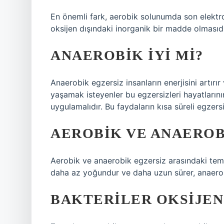
En önemli fark, aerobik solunumda son elektro
oksijen dışındaki inorganik bir madde olmasıdı
ANAEROBIK IYI MI?
Anaerobik egzersiz insanların enerjisini artırı
yaşamak isteyenler bu egzersizleri hayatlarını
uygulamalıdır. Bu faydaların kısa süreli egze
AEROBIK VE ANAEROB
Aerobik ve anaerobik egzersiz arasındaki tem
daha az yoğundur ve daha uzun sürer, anaerob
BAKTERILER OKSIJEN