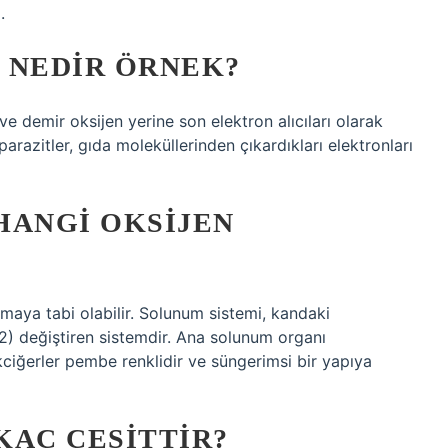
.
 NEDIR ÖRNEK?
e demir oksijen yerine son elektron alıcıları olarak
parazitler, gıda moleküllerinden çıkardıkları elektronları
HANGI OKSIJEN
lmaya tabi olabilir. Solunum sistemi, kandaki
2) değiştiren sistemdir. Ana solunum organı
kciğerler pembe renklidir ve süngerimsi bir yapıya
KAÇ ÇEŞITTIR?