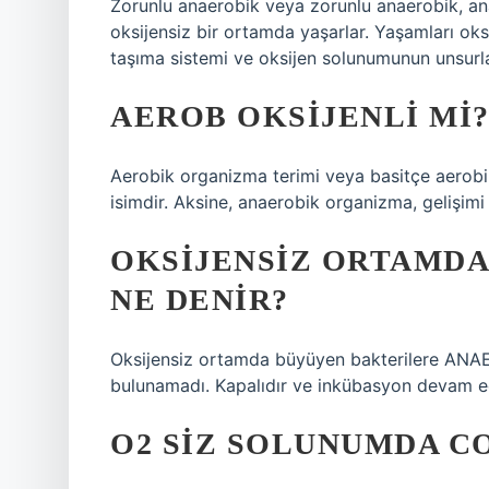
Zorunlu anaerobik veya zorunlu anaerobik, an
oksijensiz bir ortamda yaşarlar. Yaşamları oksi
taşıma sistemi ve oksijen solunumunun unsurl
AEROB OKSIJENLI MI
Aerobik organizma terimi veya basitçe aerobik
isimdir. Aksine, anaerobik organizma, gelişimi
OKSIJENSIZ ORTAMD
NE DENIR?
Oksijensiz ortamda büyüyen bakterilere ANA
bulunamadı. Kapalıdır ve inkübasyon devam e
O2 SIZ SOLUNUMDA CO