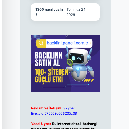
1300 nasıl yazılır
Temmuz 24,
?
2026
Reklam ve İletişim:
Skype:
live:.cid.575569c608265c69
Yasal Uyarı:
Bu internet sitesi, herhangi
bir marka, kurum veya şahıs şirketi ile