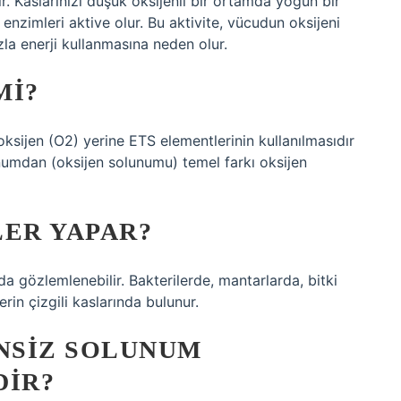
. Kaslarınızı düşük oksijenli bir ortamda yoğun bir
enzimleri aktive olur. Bu aktivite, vücudun oksijeni
a enerji kullanmasına neden olur.
MI?
sijen (O2) yerine ETS elementlerinin kullanılmasıdır
numdan (oksijen solunumu) temel farkı oksijen
LER YAPAR?
 gözlemlenebilir. Bakterilerde, mantarlarda, bitki
rin çizgili kaslarında bulunur.
ENSIZ SOLUNUM
DIR?