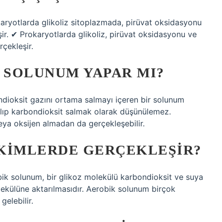
aryotlarda glikoliz sitoplazmada, pirüvat oksidasyonu
ir. ✔ Prokaryotlarda glikoliz, pirüvat oksidasyonu ve
çekleşir.
Z SOLUNUM YAPAR MI?
ndioksit gazını ortama salmayı içeren bir solunum
 alıp karbondioksit salmak olarak düşünülemez.
ya oksijen almadan da gerçekleşebilir.
 KIMLERDE GERÇEKLEŞIR?
bik solunum, bir glikoz molekülü karbondioksit ve suya
ekülüne aktarılmasıdır. Aerobik solunum birçok
elebilir.