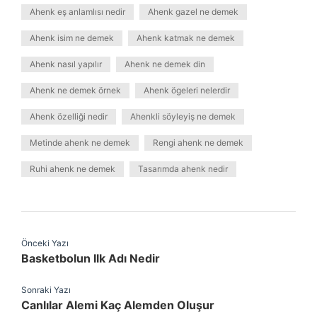
Ahenk eş anlamlısı nedir
Ahenk gazel ne demek
Ahenk isim ne demek
Ahenk katmak ne demek
Ahenk nasıl yapılır
Ahenk ne demek din
Ahenk ne demek örnek
Ahenk ögeleri nelerdir
Ahenk özelliği nedir
Ahenkli söyleyiş ne demek
Metinde ahenk ne demek
Rengi ahenk ne demek
Ruhi ahenk ne demek
Tasarımda ahenk nedir
Önceki Yazı
Basketbolun Ilk Adı Nedir
Sonraki Yazı
Canlılar Alemi Kaç Alemden Oluşur