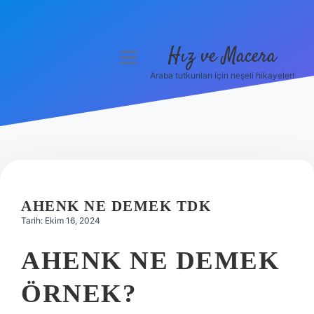
Hız ve Macera
menüyü
aç
Araba tutkunları için neşeli hikayeler!
Anasayfa
Gizlilik Politikası
Yasal Uyarı
Hakkımızda
AHENK NE DEMEK TDK
Tarih: Ekim 16, 2024
AHENK NE DEMEK
ÖRNEK?