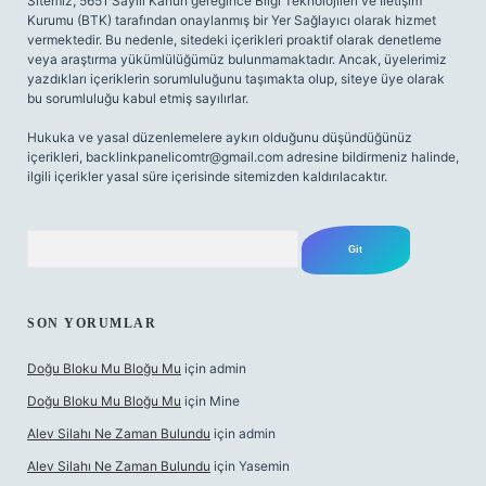
Sitemiz, 5651 Sayılı Kanun gereğince Bilgi Teknolojileri ve İletişim
Kurumu (BTK) tarafından onaylanmış bir Yer Sağlayıcı olarak hizmet
vermektedir. Bu nedenle, sitedeki içerikleri proaktif olarak denetleme
veya araştırma yükümlülüğümüz bulunmamaktadır. Ancak, üyelerimiz
yazdıkları içeriklerin sorumluluğunu taşımakta olup, siteye üye olarak
bu sorumluluğu kabul etmiş sayılırlar.
Hukuka ve yasal düzenlemelere aykırı olduğunu düşündüğünüz
içerikleri,
backlinkpanelicomtr@gmail.com
adresine bildirmeniz halinde,
ilgili içerikler yasal süre içerisinde sitemizden kaldırılacaktır.
Arama
SON YORUMLAR
Doğu Bloku Mu Bloğu Mu
için
admin
Doğu Bloku Mu Bloğu Mu
için
Mine
Alev Silahı Ne Zaman Bulundu
için
admin
Alev Silahı Ne Zaman Bulundu
için
Yasemin