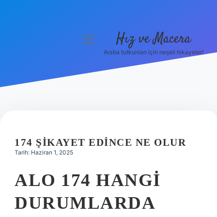
Hız ve Macera
menüyü
aç
Araba tutkunları için neşeli hikayeler!
Anasayfa
Gizlilik Politikası
Yasal Uyarı
Hakkımızda
174 ŞIKAYET EDINCE NE OLUR
Tarih: Haziran 1, 2025
ALO 174 HANGI
DURUMLARDA