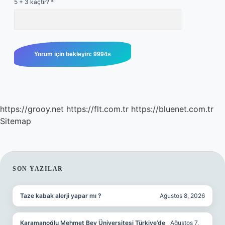
5 + 3 kaçtır?
*
https://grooy.net
https://flt.com.tr
https://bluenet.com.tr
Sitemap
SIDEBAR
SON YAZILAR
Taze kabak alerji yapar mı ?
Ağustos 8, 2026
Karamanoğlu Mehmet Bey Üniversitesi Türkiye’de
Ağustos 7,