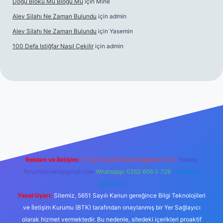
Doğu Bloku Mu Bloğu Mu
için
Mine
Alev Silahı Ne Zaman Bulundu
için
admin
Alev Silahı Ne Zaman Bulundu
için
Yasemin
100 Defa Istiğfar Nasıl Çekilir
için
admin
t güncel giriş
tulipbet.online
Reklam ve İletişim:
E-mail:
backlinkpaneli@gmail.com
Teams:
forumhizmeti@gmail.com
Whatsapp: 0262 606 0 726
Telegram:
@karabul
Yasal Uyarı:
Sitemiz, 5651 Sayılı Kanun gereğince Bilgi Teknolojileri
ve İletişim Kurumu (BTK) tarafından onaylanmış bir Yer Sağlayıcı
olarak hizmet vermektedir. Bu nedenle, sitedeki içerikleri proaktif