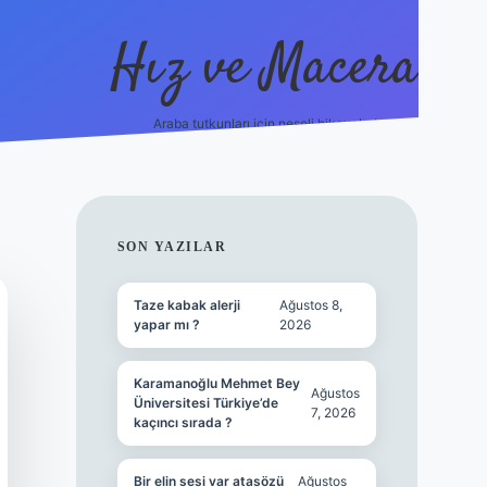
Hız ve Macera
Araba tutkunları için neşeli hikayeler!
hiltonbet güncel giriş
tuli
SIDEBAR
SON YAZILAR
Taze kabak alerji
Ağustos 8,
yapar mı ?
2026
Karamanoğlu Mehmet Bey
Ağustos
Üniversitesi Türkiye’de
7, 2026
kaçıncı sırada ?
Bir elin sesi var atasözü
Ağustos