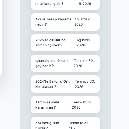
ne anlama gelir ?
6, 2026
Avans hesap kapama
Ağustos 4,
nedir ?
2026
2025’te okullar ne
Ağustos 3,
zaman açılıyor ?
2026
İşlemcide en önemli
Temmuz 30,
şey nedir ?
2026
2024’te Ballon d’Or’u
Temmuz 30,
kim alacak ?
2026
Tarçın aşureyi
Temmuz 28,
karartır mı ?
2026
Kozmetiği kim
Temmuz 26,
buldu ?
2026