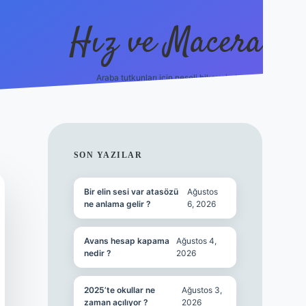
Hız ve Macera
Araba tutkunları için neşeli hikayeler!
hiltonbet güncel giriş
tulipbet.online
SIDEBAR
SON YAZILAR
Bir elin sesi var atasözü
Ağustos
ne anlama gelir ?
6, 2026
Avans hesap kapama
Ağustos 4,
nedir ?
2026
2025’te okullar ne
Ağustos 3,
zaman açılıyor ?
2026