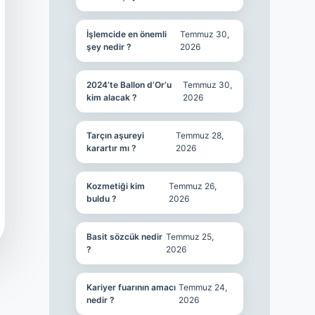
İşlemcide en önemli
Temmuz 30,
şey nedir ?
2026
2024’te Ballon d’Or’u
Temmuz 30,
kim alacak ?
2026
Tarçın aşureyi
Temmuz 28,
karartır mı ?
2026
Kozmetiği kim
Temmuz 26,
buldu ?
2026
Basit sözcük nedir
Temmuz 25,
?
2026
Kariyer fuarının amacı
Temmuz 24,
nedir ?
2026