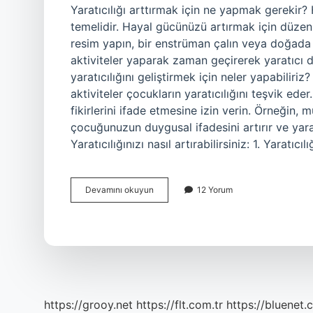
Yaratıcılığı arttırmak için ne yapmak gerekir?
temelidir. Hayal gücünüzü artırmak için düzenli
resim yapın, bir enstrüman çalın veya doğada
aktiviteler yaparak zaman geçirerek yaratıcı d
yaratıcılığını geliştirmek için neler yapabilir
aktiviteler çocukların yaratıcılığını teşvik ed
fikirlerini ifade etmesine izin verin. Örneği
çocuğunuzun duygusal ifadesini artırır ve yaratıc
Yaratıcılığınızı nasıl artırabilirsiniz: 1. Yaratıcıl
Yaratıcılığı
Devamını okuyun
12 Yorum
Geliştirmek
Için
Neler
Yapılabilir
https://grooy.net
https://flt.com.tr
https://bluenet.