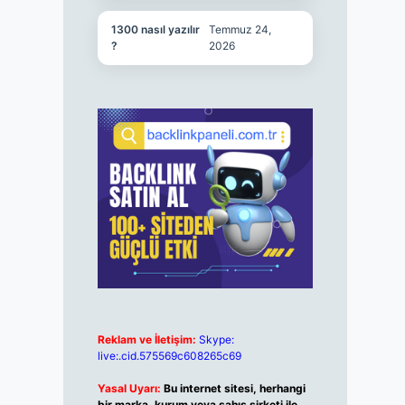
1300 nasıl yazılır
Temmuz 24,
?
2026
Reklam ve İletişim:
Skype:
live:.cid.575569c608265c69
Yasal Uyarı:
Bu internet sitesi, herhangi
bir marka, kurum veya şahıs şirketi ile