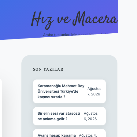
Hız ve Macera
Araba tutkunları için neşeli hikayeler!
hiltonbet güncel giriş
tulipbet.online
SIDEBAR
SON YAZILAR
Karamanoğlu Mehmet Bey
Ağustos
Üniversitesi Türkiye’de
7, 2026
kaçıncı sırada ?
Bir elin sesi var atasözü
Ağustos
ne anlama gelir ?
6, 2026
Avans hesap kapama
Ağustos 4,