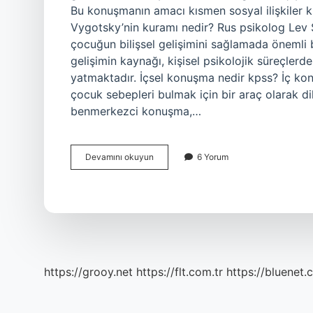
Bu konuşmanın amacı kısmen sosyal ilişkiler k
Vygotsky’nin kuramı nedir? Rus psikolog Lev 
çocuğun bilişsel gelişimini sağlamada önemli bi
gelişimin kaynağı, kişisel psikolojik süreçlerd
yatmaktadır. İçsel konuşma nedir kpss? İç k
çocuk sebepleri bulmak için bir araç olarak di
benmerkezci konuşma,…
Içsel
Devamını okuyun
6 Yorum
Konuşma
Kime
Ait
https://grooy.net
https://flt.com.tr
https://bluenet.