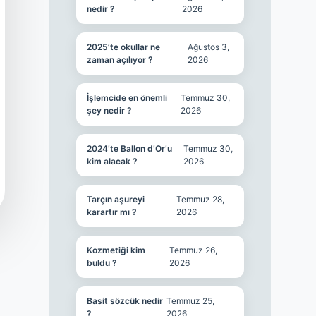
nedir ?
2026
2025’te okullar ne
Ağustos 3,
zaman açılıyor ?
2026
İşlemcide en önemli
Temmuz 30,
şey nedir ?
2026
2024’te Ballon d’Or’u
Temmuz 30,
kim alacak ?
2026
Tarçın aşureyi
Temmuz 28,
karartır mı ?
2026
Kozmetiği kim
Temmuz 26,
buldu ?
2026
Basit sözcük nedir
Temmuz 25,
?
2026