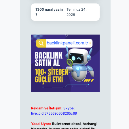
1300 nasıl yazılır
Temmuz 24,
?
2026
Reklam ve İletişim:
Skype:
live:.cid.575569c608265c69
Yasal Uyarı:
Bu internet sitesi, herhangi
bir marka, kurum veya şahıs şirketi ile