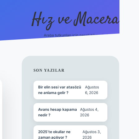
Hız ve Macera
Araba tutkunları için neşeli hikayeler!
hiltonbet güncel giriş
tul
SIDEBAR
SON YAZILAR
Bir elin sesi var atasözü
Ağustos
ne anlama gelir ?
6, 2026
Avans hesap kapama
Ağustos 4,
nedir ?
2026
2025’te okullar ne
Ağustos 3,
zaman açılıyor ?
2026