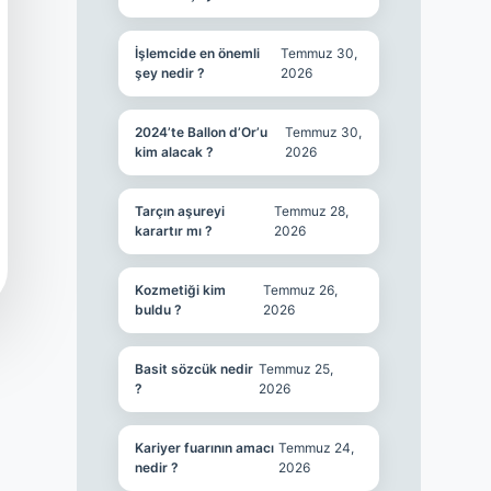
İşlemcide en önemli
Temmuz 30,
şey nedir ?
2026
2024’te Ballon d’Or’u
Temmuz 30,
kim alacak ?
2026
Tarçın aşureyi
Temmuz 28,
karartır mı ?
2026
Kozmetiği kim
Temmuz 26,
buldu ?
2026
Basit sözcük nedir
Temmuz 25,
?
2026
Kariyer fuarının amacı
Temmuz 24,
nedir ?
2026