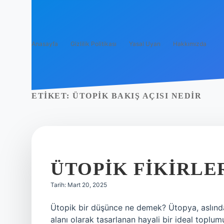
Anasayfa
Gizlilik Politikası
Yasal Uyarı
Hakkımızda
ETIKET:
ÜTOPIK BAKIŞ AÇISI NEDIR
ÜTOPIK FIKIRLE
Tarih: Mart 20, 2025
Ütopik bir düşünce ne demek? Ütopya, aslınd
alanı olarak tasarlanan hayali bir ideal topl