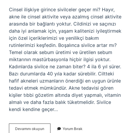
Cinsel ilişkiye girince sivilceler geçer mi? Hayır,
akne ile cinsel aktivite veya azalmış cinsel aktivite
arasında bir bağlantı yoktur. Cildinizi ve saçınızı
daha iyi anlamak için, yaşam kalitenizi iyileştirmek
için özel içeriklerimizi ve yenilikçi bakım
rutinlerimizi keşfedin. Boşalınca sivilce artar mı?
Temel olarak sebum üretimi ve üretilen sebum
miktarının mastürbasyonla hiçbir ilgisi yoktur.
Kadınlarda sivilce ne zaman biter? 4 ila 6 yıl sürer.
Bazı durumlarda 40 yıla kadar sürebilir. Ciltteki
hafif akneleri uzmanların önerdiği en uygun ürünle
tedavi etmek mümkündür. Akne tedavisi gören
kişiler tıbbi gözetim altında diyet yapmalı, vitamin
almalı ve daha fazla balık tüketmelidir. Sivilce
kendi kendine geçer…
Evlendikten
Devamını okuyun
Yorum Bırak