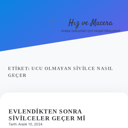
Hız ve Macera
menüyü
aç
Araba tutkunları için neşeli hikayeler!
Anasayfa
Gizlilik Politikası
Yasal Uyarı
ETIKET:
UCU OLMAYAN SIVILCE NASIL
GEÇER
Hakkımızda
EVLENDIKTEN SONRA
SIVILCELER GEÇER MI
Tarih: Aralık 10, 2024