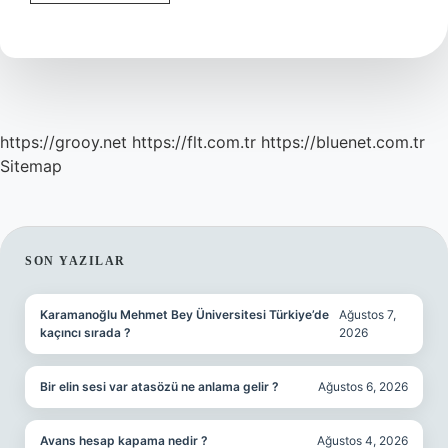
Sonra
Sivilceler
Geçer
Mi
https://grooy.net
https://flt.com.tr
https://bluenet.com.tr
Sitemap
SIDEBAR
SON YAZILAR
Karamanoğlu Mehmet Bey Üniversitesi Türkiye’de
Ağustos 7,
kaçıncı sırada ?
2026
Bir elin sesi var atasözü ne anlama gelir ?
Ağustos 6, 2026
Avans hesap kapama nedir ?
Ağustos 4, 2026