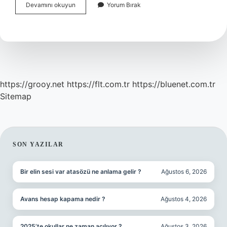
Türkiyenin
Devamını okuyun
Yorum Bırak
Boyu
Ne
Kadar
https://grooy.net
https://flt.com.tr
https://bluenet.com.tr
Sitemap
SIDEBAR
SON YAZILAR
Bir elin sesi var atasözü ne anlama gelir ?
Ağustos 6, 2026
Avans hesap kapama nedir ?
Ağustos 4, 2026
2025’te okullar ne zaman açılıyor ?
Ağustos 3, 2026