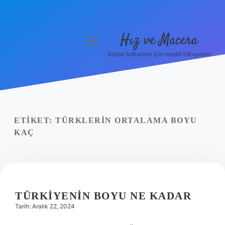
Hız ve Macera
menüyü
aç
Araba tutkunları için neşeli hikayeler!
Anasayfa
Gizlilik Politikası
Yasal Uyarı
ETIKET:
TÜRKLERIN ORTALAMA BOYU
KAÇ
Hakkımızda
TÜRKIYENIN BOYU NE KADAR
Tarih: Aralık 22, 2024