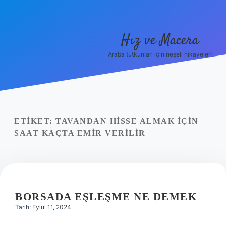
Hız ve Macera
menüyü
aç
Araba tutkunları için neşeli hikayeler!
Anasayfa
Gizlilik Politikası
Yasal Uyarı
ETIKET:
TAVANDAN HISSE ALMAK IÇIN
SAAT KAÇTA EMIR VERILIR
Hakkımızda
BORSADA EŞLEŞME NE DEMEK
Tarih: Eylül 11, 2024