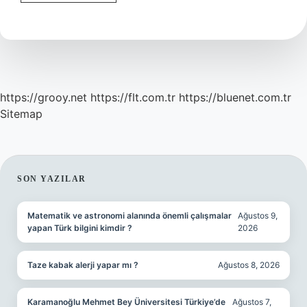
Eşleşme
Ne
Demek
https://grooy.net
https://flt.com.tr
https://bluenet.com.tr
Sitemap
SIDEBAR
SON YAZILAR
Matematik ve astronomi alanında önemli çalışmalar
Ağustos 9,
yapan Türk bilgini kimdir ?
2026
Taze kabak alerji yapar mı ?
Ağustos 8, 2026
Karamanoğlu Mehmet Bey Üniversitesi Türkiye’de
Ağustos 7,