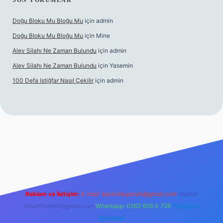
SON YORUMLAR
Doğu Bloku Mu Bloğu Mu
için
admin
Doğu Bloku Mu Bloğu Mu
için
Mine
Alev Silahı Ne Zaman Bulundu
için
admin
Alev Silahı Ne Zaman Bulundu
için
Yasemin
100 Defa Istiğfar Nasıl Çekilir
için
admin
line
Reklam ve İletişim:
E-mail:
backlinkpaneli@gmail.com
Teams:
forumhizmeti@gmail.com
Whatsapp: 0262 606 0 726
Telegram:
@karabul