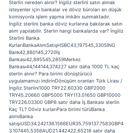
Sterlin nereden alınır? İngiliz sterlini satın almak
isteyenler için bankalar ve döviz büroları en düşük
komisyonla işlem yapma imkânı sunmaktadır.
İngiliz sterlini banka döviz kurlarına bakılarak satın
alım yapılabilir. Sterlin hangi bankalarda var? İngiliz
Sterlini Banka
KurlarıBankaAlımSatışHSBC43,197545,3305ING
Bank42,880145,2720İş
Bankası42,895545,2859Merkez
Bankası44,144144,374227 satır daha 1000 TL kaç
sterlin alınır? Para birimi dönüştürücü
uygulamamızı indirinDönüşüm oranları Türk Lirası /
İngiliz Sterlini1000 TRY22.60330 GBP2000
TRY45.20660 GBP5000 TRY113.01650 GBP10000
TRY226.03300 GBP8 satır daha İş Bankası sterlin
Kaç TL? Döviz kurlarıPara birimi türüBanka
alımıBanka
satışıUSD34.242136.1566EUR35.759137.7583GBP4
3.107445.5356AUD21.442422.65218 satır daha