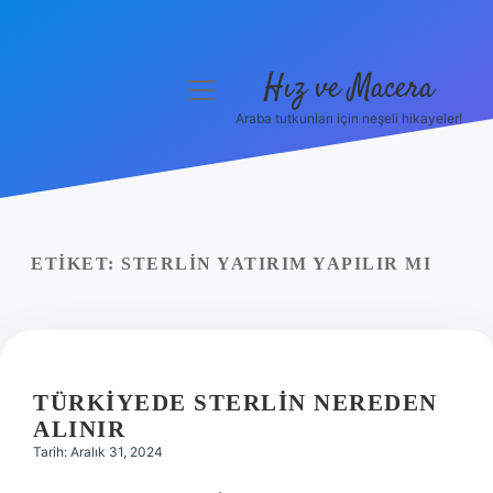
Hız ve Macera
menüyü
aç
Araba tutkunları için neşeli hikayeler!
Anasayfa
Gizlilik Politikası
Yasal Uyarı
ETIKET:
STERLIN YATIRIM YAPILIR MI
Hakkımızda
TÜRKIYEDE STERLIN NEREDEN
ALINIR
Tarih: Aralık 31, 2024