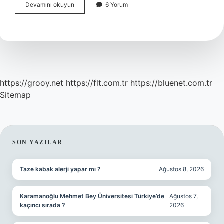
Sivas
Devamını okuyun
6 Yorum
Yunanca
Ne
Demek
https://grooy.net
https://flt.com.tr
https://bluenet.com.tr
Sitemap
SIDEBAR
SON YAZILAR
Taze kabak alerji yapar mı ?
Ağustos 8, 2026
Karamanoğlu Mehmet Bey Üniversitesi Türkiye’de
Ağustos 7,
kaçıncı sırada ?
2026