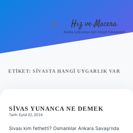
Hız ve Macera
menüyü
aç
Araba tutkunları için neşeli hikayeler!
Anasayfa
Gizlilik Politikası
Yasal Uyarı
ETIKET:
SIVASTA HANGI UYGARLIK VAR
Hakkımızda
SIVAS YUNANCA NE DEMEK
Tarih: Eylül 22, 2024
Sivası kim fethetti? Osmanlılar Ankara Savaşı’nda