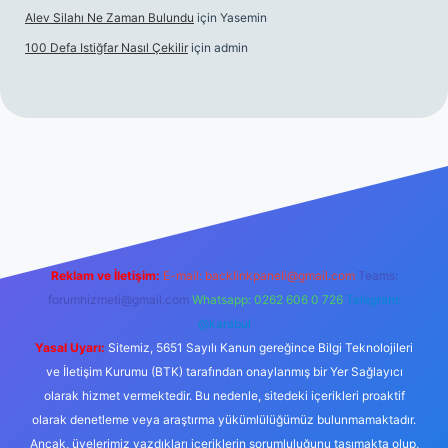
Alev Silahı Ne Zaman Bulundu
için
Yasemin
100 Defa Istiğfar Nasıl Çekilir
için
admin
ine
Reklam ve İletişim:
E-mail:
backlinkpaneli@gmail.com
Teams:
forumhizmeti@gmail.com
Whatsapp: 0262 606 0 726
Telegram:
@karabul
Yasal Uyarı:
Sitemiz, 5651 Sayılı Kanun gereğince Bilgi Teknolojileri
ve İletişim Kurumu (BTK) tarafından onaylanmış bir Yer Sağlayıcı
olarak hizmet vermektedir. Bu nedenle, sitedeki içerikleri proaktif
olarak denetleme veya araştırma yükümlülüğümüz bulunmamaktadır.
Ancak, üyelerimiz yazdıkları içeriklerin sorumluluğunu taşımakta olup,