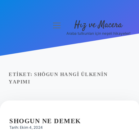
Hız ve Macera
menüyü
aç
Araba tutkunları için neşeli hikayeler!
Anasayfa
Gizlilik Politikası
Yasal Uyarı
ETIKET:
SHŌGUN HANGI ÜLKENIN
YAPIMI
Hakkımızda
SHOGUN NE DEMEK
Tarih: Ekim 4, 2024