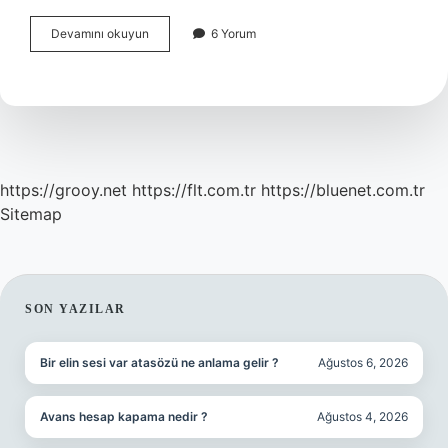
Shogun
Devamını okuyun
6 Yorum
Ne
Demek
https://grooy.net
https://flt.com.tr
https://bluenet.com.tr
Sitemap
SIDEBAR
SON YAZILAR
Bir elin sesi var atasözü ne anlama gelir ?
Ağustos 6, 2026
Avans hesap kapama nedir ?
Ağustos 4, 2026