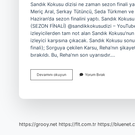
Sandık Kokusu dizisi ne zaman sezon finali 
Meriç Aral, Serkay Tütüncü, Seda Türkmen ve U
Haziran’da sezon finalini yaptı. Sandık Kokus
(SEZON FİNALİ) @sandikkokusudizi – YouTube.
izleyicilerden tam not alan Sandık Kokusu’nun
izleyici karşısına çıkacak. Sandık Kokusu so
finali); Sorguya çekilen Karsu, Reha’nın şikay
bırakıldı. Bu, Reha’nın son uyarısıdır.…
Sandık
Devamını okuyun
Yorum Bırak
Kokusu
Ne
Zaman
Final
Yapacak
https://grooy.net
https://flt.com.tr
https://bluenet.