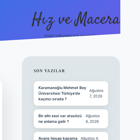
Hız ve Macera
Araba tutkunları için neşeli hikayeler!
hiltonbet güncel giriş
tulipbet.online
SIDEBAR
SON YAZILAR
Karamanoğlu Mehmet Bey
Ağustos
Üniversitesi Türkiye’de
7, 2026
kaçıncı sırada ?
Bir elin sesi var atasözü
Ağustos
ne anlama gelir ?
6, 2026
Avans hesap kapama
Ağustos 4,