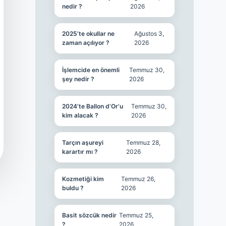
nedir ?
2026
2025’te okullar ne
Ağustos 3,
zaman açılıyor ?
2026
İşlemcide en önemli
Temmuz 30,
şey nedir ?
2026
2024’te Ballon d’Or’u
Temmuz 30,
kim alacak ?
2026
Tarçın aşureyi
Temmuz 28,
karartır mı ?
2026
Kozmetiği kim
Temmuz 26,
buldu ?
2026
Basit sözcük nedir
Temmuz 25,
?
2026