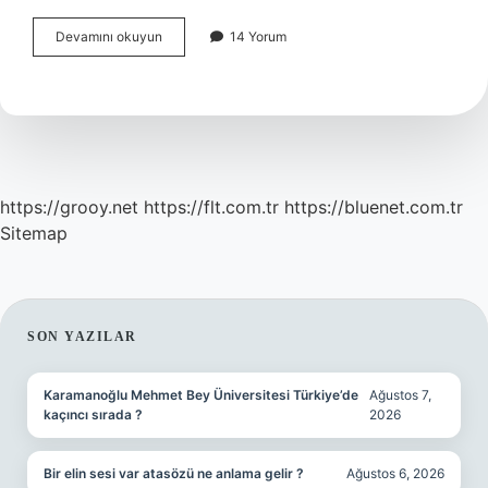
Bir
Devamını okuyun
14 Yorum
Insan
Neden
Sadakatsiz
Olur
https://grooy.net
https://flt.com.tr
https://bluenet.com.tr
Sitemap
SIDEBAR
SON YAZILAR
Karamanoğlu Mehmet Bey Üniversitesi Türkiye’de
Ağustos 7,
kaçıncı sırada ?
2026
Bir elin sesi var atasözü ne anlama gelir ?
Ağustos 6, 2026