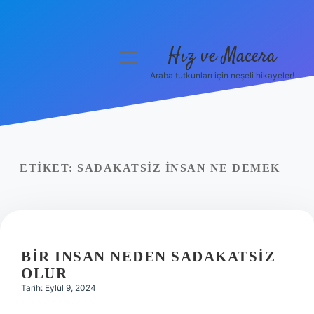
Hız ve Macera
menüyü
aç
Araba tutkunları için neşeli hikayeler!
Anasayfa
Gizlilik Politikası
Yasal Uyarı
ETIKET:
SADAKATSIZ INSAN NE DEMEK
Hakkımızda
BIR INSAN NEDEN SADAKATSIZ
OLUR
Tarih: Eylül 9, 2024