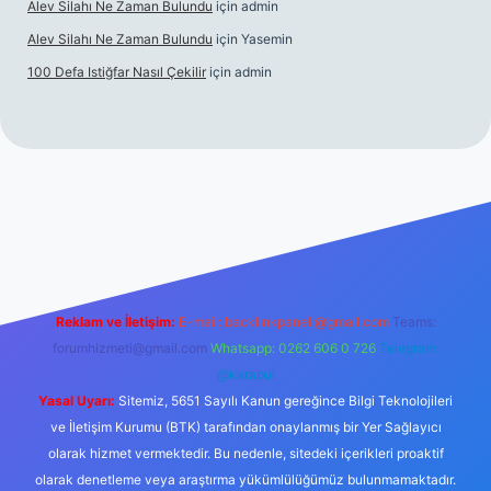
Alev Silahı Ne Zaman Bulundu
için
admin
Alev Silahı Ne Zaman Bulundu
için
Yasemin
100 Defa Istiğfar Nasıl Çekilir
için
admin
line
Reklam ve İletişim:
E-mail:
backlinkpaneli@gmail.com
Teams:
forumhizmeti@gmail.com
Whatsapp: 0262 606 0 726
Telegram:
@karabul
Yasal Uyarı:
Sitemiz, 5651 Sayılı Kanun gereğince Bilgi Teknolojileri
ve İletişim Kurumu (BTK) tarafından onaylanmış bir Yer Sağlayıcı
olarak hizmet vermektedir. Bu nedenle, sitedeki içerikleri proaktif
olarak denetleme veya araştırma yükümlülüğümüz bulunmamaktadır.