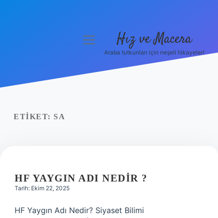
Hız ve Macera
menüyü
aç
Araba tutkunları için neşeli hikayeler!
Anasayfa
Gizlilik Politikası
Yasal Uyarı
ETIKET:
SA
Hakkımızda
HF YAYGIN ADI NEDIR ?
Tarih: Ekim 22, 2025
HF Yaygın Adı Nedir? Siyaset Bilimi