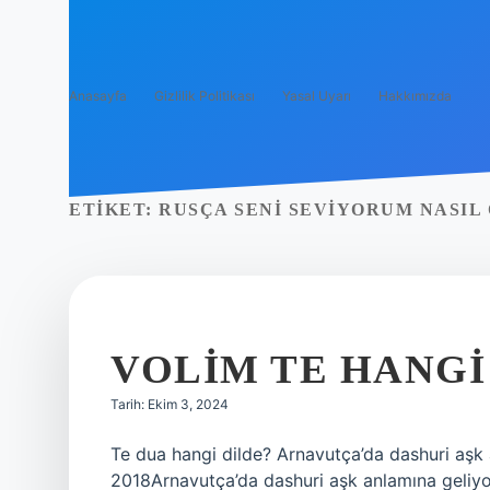
Anasayfa
Gizlilik Politikası
Yasal Uyarı
Hakkımızda
ETIKET:
RUSÇA SENI SEVIYORUM NASIL
VOLIM TE HANGI
Tarih: Ekim 3, 2024
Te dua hangi dilde? Arnavutça’da dashuri aşk a
2018Arnavutça’da dashuri aşk anlamına geliyor