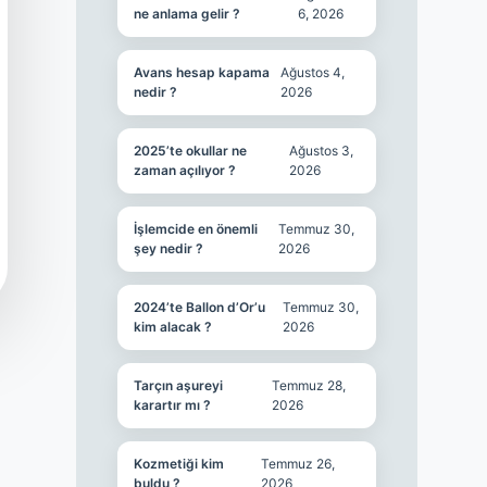
ne anlama gelir ?
6, 2026
Avans hesap kapama
Ağustos 4,
nedir ?
2026
2025’te okullar ne
Ağustos 3,
zaman açılıyor ?
2026
İşlemcide en önemli
Temmuz 30,
şey nedir ?
2026
2024’te Ballon d’Or’u
Temmuz 30,
kim alacak ?
2026
Tarçın aşureyi
Temmuz 28,
karartır mı ?
2026
Kozmetiği kim
Temmuz 26,
buldu ?
2026