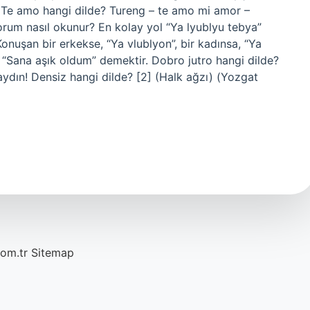
. Te amo hangi dilde? Tureng – te amo mi amor –
orum nasıl okunur? En kolay yol “Ya lyublyu tebya”
onuşan bir erkekse, “Ya vlublyon”, bir kadınsa, “Ya
” “Sana aşık oldum” demektir. Dobro jutro hangi dilde?
ydın! Densiz hangi dilde? [2] (Halk ağzı) (Yozgat
com.tr
Sitemap