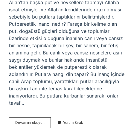
Allah’tan başka put ve heykellere tapmayı Allah’a
isnat etmişler ve Allah’ın kendilerinden razı olması
sebebiyle bu putlara taptıklarını belirtmişlerdir.
Putperestlik inancı nedir? Farsça bir kelime olan
put, doğaüstü güçleri olduğuna ve toplumlar
üzerinde etkisi olduğuna inanılan canlı veya cansız
bir nesne, tapınılacak bir şey, bir sanem, bir fetiş
anlamına gelir. Bu canlı veya cansız nesnelere aşırı
saygı duymak ve bunlar hakkında insanüstü
beklentiler yüklemek de putperestlik olarak
adlandırılır. Putlara hangi din tapar? Bu inanç içinde
cahil Arap toplumu, yarattıkları putlar aracılığıyla
bu aşkın Tanrı ile temas kurabileceklerine
inanıyorlardı. Bu putlara kurbanlar sunarak, onları
tavaf…
Putperestlik
Devamını okuyun
Yorum Bırak
Bir
Din