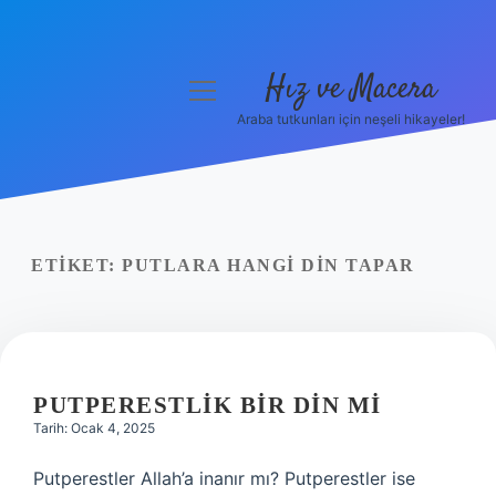
Hız ve Macera
menüyü
aç
Araba tutkunları için neşeli hikayeler!
Anasayfa
Gizlilik Politikası
Yasal Uyarı
ETIKET:
PUTLARA HANGI DIN TAPAR
Hakkımızda
PUTPERESTLIK BIR DIN MI
Tarih: Ocak 4, 2025
Putperestler Allah’a inanır mı? Putperestler ise