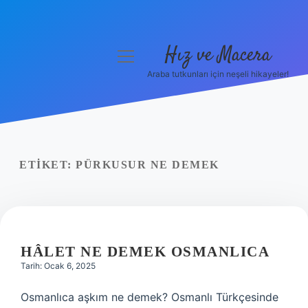
Hız ve Macera
menüyü
aç
Araba tutkunları için neşeli hikayeler!
Anasayfa
Gizlilik Politikası
Yasal Uyarı
ETIKET:
PÜRKUSUR NE DEMEK
Hakkımızda
HÂLET NE DEMEK OSMANLICA
Tarih: Ocak 6, 2025
Osmanlıca aşkım ne demek? Osmanlı Türkçesinde