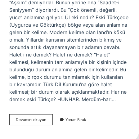
“Aşkım” demiyorlar. Bunun yerine ona “Saadet-i
Seniyyem” diyorlardı. Bu “Çok önemli, değerli,
yüce” anlamına geliyor. Ül eki nedir? Eski Türkçede
(Uygurca ve Göktürkçe) bölge veya alan anlamına
gelen bir kelime. Modern kelime olan land’ın kökü
olmalı. Yıllardır karısının sitemlerinden bıkmış ve
sonunda artık dayanamayan bir adamın cevabı.
Halet i ne demek? Halet ne demek? “Halet”
kelimesi, kelimenin tam anlamıyla bir kişinin içinde
bulunduğu durum anlamına gelen bir kelimedir. Bu
kelime, birçok durumu tanımlamak için kullanılan
bir kavramdır. Türk Dil Kurumu’na göre halet
kelimesi; bir durum olarak açıklanmaktadır. Har ne
demek eski Türkçe? HUNHAR. Merdüm-har:…
Hâlet
Devamını okuyun
Yorum Bırak
Ne
Demek
Osmanlıca