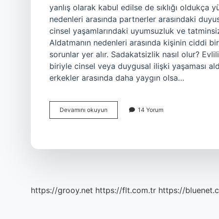
yanlış olarak kabul edilse de sıklığı oldukça 
nedenleri arasında partnerler arasındaki duyusal
cinsel yaşamlarındaki uyumsuzluk ve tatminsizl
Aldatmanın nedenleri arasında kişinin ciddi bir 
sorunlar yer alır. Sadakatsizlik nasıl olur? Evl
biriyle cinsel veya duygusal ilişki yaşaması a
erkekler arasında daha yaygın olsa…
Bir
Devamını okuyun
14 Yorum
Insan
Neden
Sadakatsiz
Olur
https://grooy.net
https://flt.com.tr
https://bluenet.