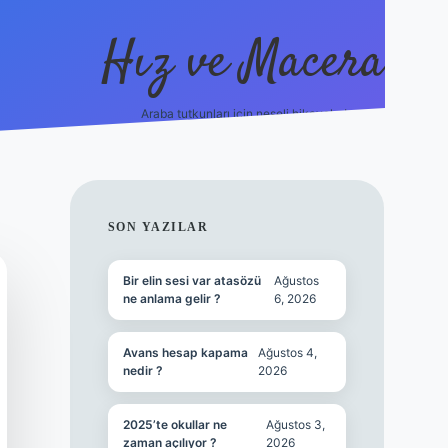
Hız ve Macera
Araba tutkunları için neşeli hikayeler!
hiltonbet güncel giriş
tulipbet.online
SIDEBAR
SON YAZILAR
Bir elin sesi var atasözü
Ağustos
ne anlama gelir ?
6, 2026
Avans hesap kapama
Ağustos 4,
nedir ?
2026
2025’te okullar ne
Ağustos 3,
zaman açılıyor ?
2026