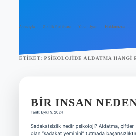
Anasayfa
Gizlilik Politikası
Yasal Uyarı
Hakkımızda
ETIKET:
PSIKOLOJIDE ALDATMA HANGI 
BIR INSAN NEDE
Tarih: Eylül 9, 2024
Sadakatsizlik nedir psikoloji? Aldatma, çiftler
olan “sadakat yeminini” tutmada başarısızlıktı