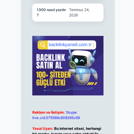
1300 nasıl yazılır
Temmuz 24,
?
2026
Reklam ve İletişim:
Skype:
live:.cid.575569c608265c69
Yasal Uyarı:
Bu internet sitesi, herhangi
bir marka, kurum veya şahıs şirketi ile