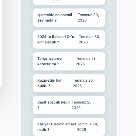
İşlemcide en önemli
Temmuz 30,
şey nedir ?
2026
2024’te Ballon d’Or’u
Temmuz 30,
kim alacak ?
2026
Tarçın aşureyi
Temmuz 28,
karartır mı ?
2026
Kozmetiği kim
Temmuz 26,
buldu ?
2026
Basit sözcük nedir
Temmuz 25,
?
2026
Kariyer fuarının amacı
Temmuz 24,
nedir ?
2026