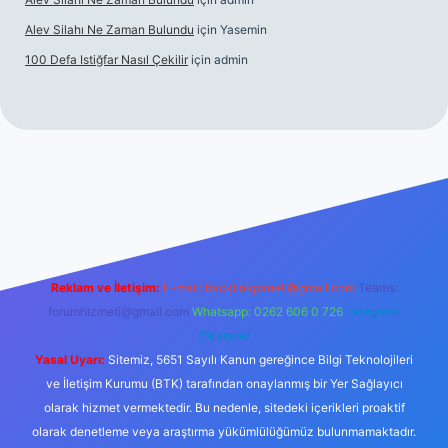
Alev Silahı Ne Zaman Bulundu
için
Yasemin
100 Defa Istiğfar Nasıl Çekilir
için
admin
el giriş
tulipbet.online
Reklam ve İletişim:
E-mail:
backlinkpaneli@gmail.com
Teams:
forumhizmeti@gmail.com
Whatsapp: 0262 606 0 726
Telegram:
@karabul
Yasal Uyarı:
Sitemiz, 5651 Sayılı Kanun gereğince Bilgi Teknolojileri
ve İletişim Kurumu (BTK) tarafından onaylanmış bir Yer Sağlayıcı
olarak hizmet vermektedir. Bu nedenle, sitedeki içerikleri proaktif
olarak denetleme veya araştırma yükümlülüğümüz bulunmamaktadır.