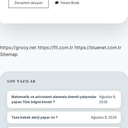
Pişmiş
Devamını okuyun
Yorum Bırak
Kabak
Tatlısı
Nasıl
Saklanır
https://grooy.net
https://flt.com.tr
https://bluenet.com.tr
Sitemap
SIDEBAR
SON YAZILAR
Matematik ve astronomi alanında önemli çalışmalar
Ağustos 9,
yapan Türk bilgini kimdir ?
2026
Taze kabak alerji yapar mı ?
Ağustos 8, 2026