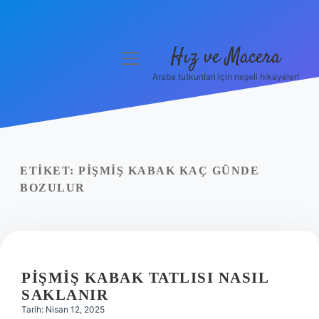
Hız ve Macera
menüyü
aç
Araba tutkunları için neşeli hikayeler!
Anasayfa
Gizlilik Politikası
Yasal Uyarı
ETIKET:
PIŞMIŞ KABAK KAÇ GÜNDE
BOZULUR
Hakkımızda
PIŞMIŞ KABAK TATLISI NASIL
SAKLANIR
Tarih: Nisan 12, 2025