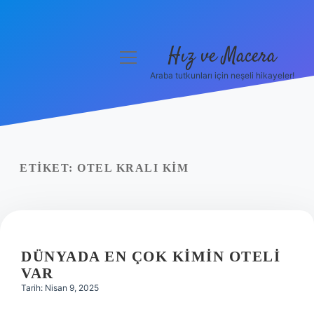
Hız ve Macera
menüyü
aç
Araba tutkunları için neşeli hikayeler!
Anasayfa
Gizlilik Politikası
Yasal Uyarı
ETIKET:
OTEL KRALI KIM
Hakkımızda
DÜNYADA EN ÇOK KIMIN OTELI
VAR
Tarih: Nisan 9, 2025