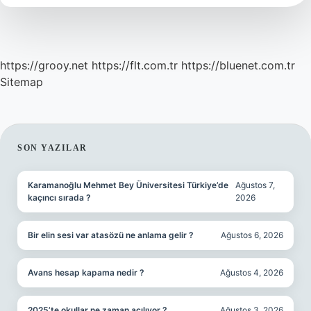
Oteli
Var
https://grooy.net
https://flt.com.tr
https://bluenet.com.tr
Sitemap
SIDEBAR
SON YAZILAR
Karamanoğlu Mehmet Bey Üniversitesi Türkiye’de
Ağustos 7,
kaçıncı sırada ?
2026
Bir elin sesi var atasözü ne anlama gelir ?
Ağustos 6, 2026
Avans hesap kapama nedir ?
Ağustos 4, 2026
2025’te okullar ne zaman açılıyor ?
Ağustos 3, 2026