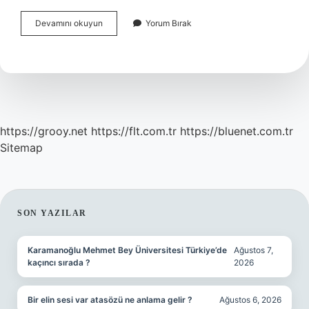
Çekirge
Devamını okuyun
Yorum Bırak
Hangi
Alemde
https://grooy.net
https://flt.com.tr
https://bluenet.com.tr
Sitemap
SIDEBAR
SON YAZILAR
Karamanoğlu Mehmet Bey Üniversitesi Türkiye’de
Ağustos 7,
kaçıncı sırada ?
2026
Bir elin sesi var atasözü ne anlama gelir ?
Ağustos 6, 2026