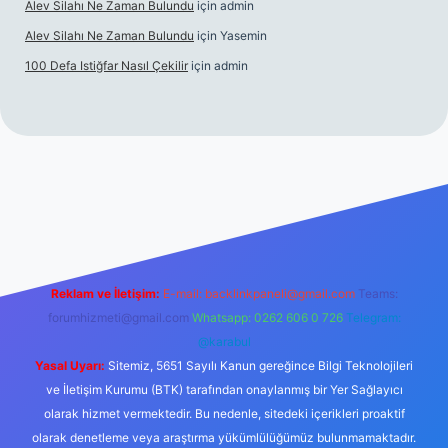
Alev Silahı Ne Zaman Bulundu
için
admin
Alev Silahı Ne Zaman Bulundu
için
Yasemin
100 Defa Istiğfar Nasıl Çekilir
için
admin
line
Reklam ve İletişim:
E-mail:
backlinkpaneli@gmail.com
Teams:
forumhizmeti@gmail.com
Whatsapp: 0262 606 0 726
Telegram:
@karabul
Yasal Uyarı:
Sitemiz, 5651 Sayılı Kanun gereğince Bilgi Teknolojileri
ve İletişim Kurumu (BTK) tarafından onaylanmış bir Yer Sağlayıcı
olarak hizmet vermektedir. Bu nedenle, sitedeki içerikleri proaktif
olarak denetleme veya araştırma yükümlülüğümüz bulunmamaktadır.