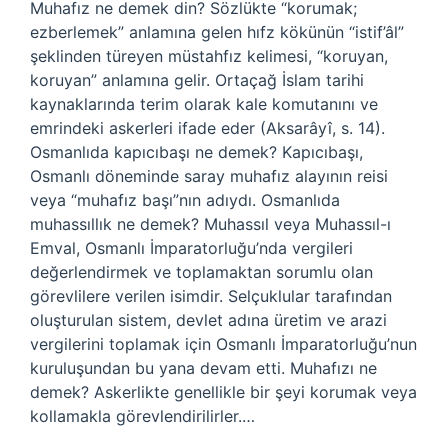
Muhafız ne demek din? Sözlükte “korumak;
ezberlemek” anlamına gelen hıfz kökünün “istif’âl”
şeklinden türeyen müstahfız kelimesi, “koruyan,
koruyan” anlamına gelir. Ortaçağ İslam tarihi
kaynaklarında terim olarak kale komutanını ve
emrindeki askerleri ifade eder (Aksarâyî, s. 14).
Osmanlıda kapıcıbaşı ne demek? Kapıcıbaşı,
Osmanlı döneminde saray muhafız alayının reisi
veya “muhafız başı”nın adıydı. Osmanlıda
muhassıllık ne demek? Muhassıl veya Muhassıl-ı
Emval, Osmanlı İmparatorluğu’nda vergileri
değerlendirmek ve toplamaktan sorumlu olan
görevlilere verilen isimdir. Selçuklular tarafından
oluşturulan sistem, devlet adına üretim ve arazi
vergilerini toplamak için Osmanlı İmparatorluğu’nun
kuruluşundan bu yana devam etti. Muhafızı ne
demek? Askerlikte genellikle bir şeyi korumak veya
kollamakla görevlendirilirler.…