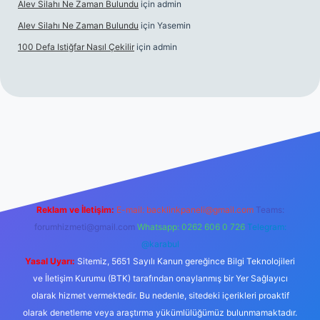
Alev Silahı Ne Zaman Bulundu
için
admin
Alev Silahı Ne Zaman Bulundu
için
Yasemin
100 Defa Istiğfar Nasıl Çekilir
için
admin
line
Reklam ve İletişim:
E-mail:
backlinkpaneli@gmail.com
Teams:
forumhizmeti@gmail.com
Whatsapp: 0262 606 0 726
Telegram:
@karabul
Yasal Uyarı:
Sitemiz, 5651 Sayılı Kanun gereğince Bilgi Teknolojileri
ve İletişim Kurumu (BTK) tarafından onaylanmış bir Yer Sağlayıcı
olarak hizmet vermektedir. Bu nedenle, sitedeki içerikleri proaktif
olarak denetleme veya araştırma yükümlülüğümüz bulunmamaktadır.