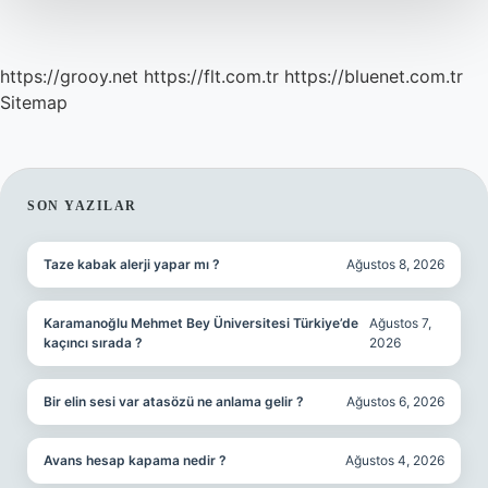
https://grooy.net
https://flt.com.tr
https://bluenet.com.tr
Sitemap
SIDEBAR
SON YAZILAR
Taze kabak alerji yapar mı ?
Ağustos 8, 2026
Karamanoğlu Mehmet Bey Üniversitesi Türkiye’de
Ağustos 7,
kaçıncı sırada ?
2026
Bir elin sesi var atasözü ne anlama gelir ?
Ağustos 6, 2026
Avans hesap kapama nedir ?
Ağustos 4, 2026