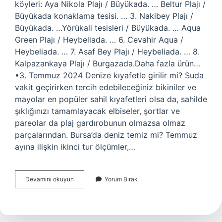
köyleri: Aya Nikola Plajı / Büyükada. … Beltur Plajı /
Büyükada konaklama tesisi. … 3. Nakibey Plajı /
Büyükada. …Yörükali tesisleri / Büyükada. … Aqua
Green Plajı / Heybeliada. … 6. Cevahir Aqua /
Heybeliada. … 7. Asaf Bey Plajı / Heybeliada. … 8.
Kalpazankaya Plajı / Burgazada.Daha fazla ürün…
•3. Temmuz 2024 Denize kıyafetle girilir mi? Suda
vakit geçirirken tercih edebileceğiniz bikiniler ve
mayolar en popüler sahil kıyafetleri olsa da, sahilde
şıklığınızı tamamlayacak elbiseler, şortlar ve
pareolar da plaj gardırobunun olmazsa olmaz
parçalarından. Bursa’da deniz temiz mi? Temmuz
ayına ilişkin ikinci tur ölçümler,…
Bari
Devamını okuyun
Yorum Bırak
Denize
Girilir
Mi