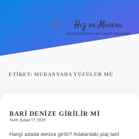
Hız ve Macera
menüyü
aç
Araba tutkunları için neşeli hikayeler!
Anasayfa
Gizlilik Politikası
Yasal Uyarı
ETIKET:
MUDANYADA YÜZÜLÜR MÜ
Hakkımızda
BARI DENIZE GIRILIR MI
Tarih: Şubat 17, 2025
Hangi adada denize girilir? Adalardaki plaj tatil