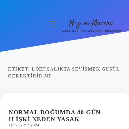
Hız ve Macera
menüyü
aç
Araba tutkunları için neşeli hikayeler!
Anasayfa
Gizlilik Politikası
Yasal Uyarı
ETIKET:
LOHUSALIKTA SEVIŞMEK GUSÜL
GEREKTIRIR MI
Hakkımızda
NORMAL DOĞUMDA 40 GÜN
ILIŞKI NEDEN YASAK
Tarih: Ekim 7, 2024