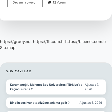
Normal
Devamını okuyun
12 Yorum
Doğumda
40
Gün
Ilişki
Neden
Yasak
https://grooy.net
https://flt.com.tr
https://bluenet.com.tr
Sitemap
SIDEBAR
SON YAZILAR
Karamanoğlu Mehmet Bey Üniversitesi Türkiye’de
Ağustos 7,
kaçıncı sırada ?
2026
Bir elin sesi var atasözü ne anlama gelir ?
Ağustos 6, 2026