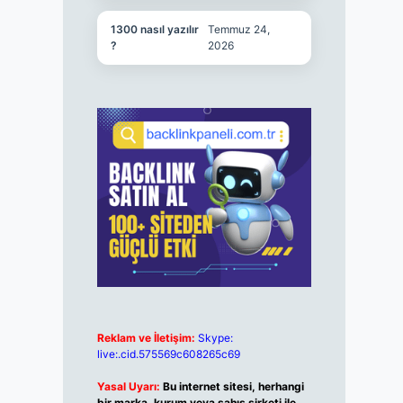
1300 nasıl yazılır
Temmuz 24,
?
2026
Reklam ve İletişim:
Skype:
live:.cid.575569c608265c69
Yasal Uyarı:
Bu internet sitesi, herhangi
bir marka, kurum veya şahıs şirketi ile