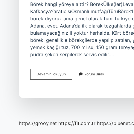
Börek hangi yöreye aittir? BörekÜlke(ler)Lev
KafkasyaYaratıcısıOsmanlı mutfağıTürüBörek1 
börek diyoruz ama genel olarak tüm Türkiye o
Adana, evet. Adana’da ilk olarak tezgahlarda
bulamayacağınız il yoktur herhalde. Kürt böre
börek, genellikle börekçilerde yapılıp satılan,
yemek kaşığı tuz, 700 ml su, 150 gram tereyağı
pudra şekeri serpilerek servis edilir.…
Bulgurlu
Devamını okuyun
Yorum Bırak
Börek
Hangi
Yöreye
Ait
https://grooy.net
https://flt.com.tr
https://bluenet.