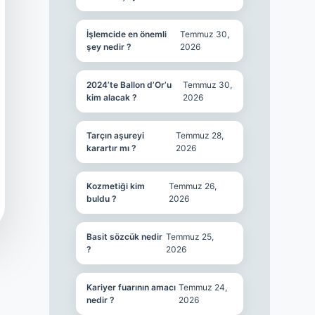
İşlemcide en önemli
Temmuz 30,
şey nedir ?
2026
2024’te Ballon d’Or’u
Temmuz 30,
kim alacak ?
2026
Tarçın aşureyi
Temmuz 28,
karartır mı ?
2026
Kozmetiği kim
Temmuz 26,
buldu ?
2026
Basit sözcük nedir
Temmuz 25,
?
2026
Kariyer fuarının amacı
Temmuz 24,
nedir ?
2026