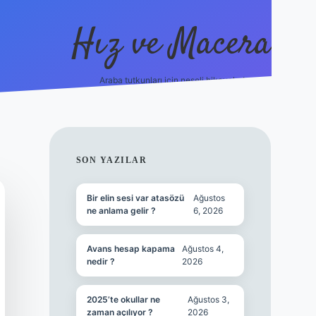
Hız ve Macera
Araba tutkunları için neşeli hikayeler!
hiltonbet güncel giriş
tulipbet.online
SIDEBAR
SON YAZILAR
Bir elin sesi var atasözü
Ağustos
ne anlama gelir ?
6, 2026
Avans hesap kapama
Ağustos 4,
nedir ?
2026
2025’te okullar ne
Ağustos 3,
zaman açılıyor ?
2026