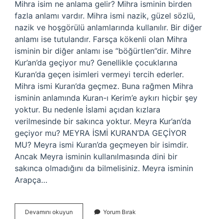
Mihra isim ne anlama gelir? Mihra isminin birden
fazla anlamı vardır. Mihra ismi nazik, güzel sözlü,
nazik ve hoşgörülü anlamlarında kullanılır. Bir diğer
anlamı ise tutulandır. Farsça kökenli olan Mihra
isminin bir diğer anlamı ise “böğürtlen”dir. Mihre
Kur’an’da geçiyor mu? Genellikle çocuklarına
Kuran’da geçen isimleri vermeyi tercih ederler.
Mihra ismi Kuran’da geçmez. Buna rağmen Mihra
isminin anlamında Kuran-ı Kerim’e aykırı hiçbir şey
yoktur. Bu nedenle İslami açıdan kızlara
verilmesinde bir sakınca yoktur. Meyra Kur’an’da
geçiyor mu? MEYRA İSMİ KURAN’DA GEÇİYOR
MU? Meyra ismi Kuran’da geçmeyen bir isimdir.
Ancak Meyra isminin kullanılmasında dini bir
sakınca olmadığını da bilmelisiniz. Meyra isminin
Arapça…
Mihra
Devamını okuyun
Yorum Bırak