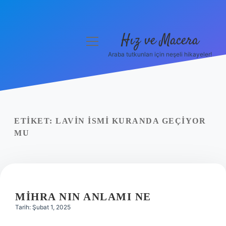
Hız ve Macera
menüyü
aç
Araba tutkunları için neşeli hikayeler!
Anasayfa
Gizlilik Politikası
Yasal Uyarı
ETIKET:
LAVIN ISMI KURANDA GEÇIYOR
MU
Hakkımızda
MIHRA NIN ANLAMI NE
Tarih: Şubat 1, 2025