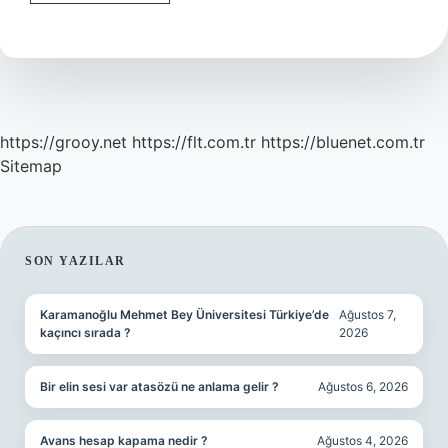
Nın
Anlamı
Ne
https://grooy.net
https://flt.com.tr
https://bluenet.com.tr
Sitemap
SIDEBAR
SON YAZILAR
Karamanoğlu Mehmet Bey Üniversitesi Türkiye’de
Ağustos 7,
kaçıncı sırada ?
2026
Bir elin sesi var atasözü ne anlama gelir ?
Ağustos 6, 2026
Avans hesap kapama nedir ?
Ağustos 4, 2026