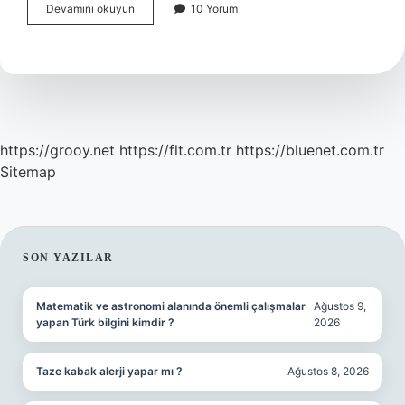
Lacivert
Devamını okuyun
10 Yorum
Abiye
Altına
Ne
Renk
Ayakkabı
https://grooy.net
https://flt.com.tr
https://bluenet.com.tr
Sitemap
SIDEBAR
SON YAZILAR
Matematik ve astronomi alanında önemli çalışmalar
Ağustos 9,
yapan Türk bilgini kimdir ?
2026
Taze kabak alerji yapar mı ?
Ağustos 8, 2026