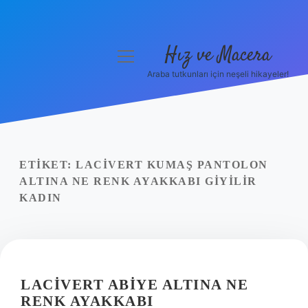
Hız ve Macera
menüyü
aç
Araba tutkunları için neşeli hikayeler!
Anasayfa
Gizlilik Politikası
Yasal Uyarı
ETIKET:
LACIVERT KUMAŞ PANTOLON
ALTINA NE RENK AYAKKABI GIYILIR
Hakkımızda
KADIN
LACIVERT ABIYE ALTINA NE
RENK AYAKKABI