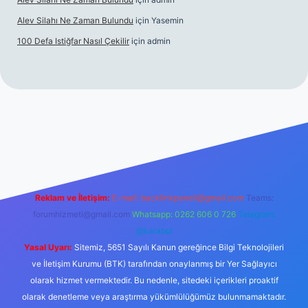
Alev Silahı Ne Zaman Bulundu
için
Yasemin
100 Defa Istiğfar Nasıl Çekilir
için
admin
nbet güncel giriş
tulipbet.online
Reklam ve İletişim:
E-mail:
backlinkpaneli@gmail.com
Teams:
forumhizmeti@gmail.com
Whatsapp: 0262 606 0 726
Telegram:
@karabul
Yasal Uyarı:
Sitemiz, 5651 Sayılı Kanun gereğince Bilgi Teknolojileri
ve İletişim Kurumu (BTK) tarafından onaylanmış bir Yer Sağlayıcı
olarak hizmet vermektedir. Bu nedenle, sitedeki içerikleri proaktif
olarak denetleme veya araştırma yükümlülüğümüz bulunmamaktadır.