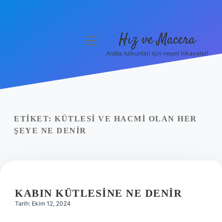
Hız ve Macera
menüyü
aç
Araba tutkunları için neşeli hikayeler!
Anasayfa
Gizlilik Politikası
Yasal Uyarı
ETIKET:
KÜTLESI VE HACMI OLAN HER
ŞEYE NE DENIR
Hakkımızda
KABIN KÜTLESINE NE DENIR
Tarih: Ekim 12, 2024