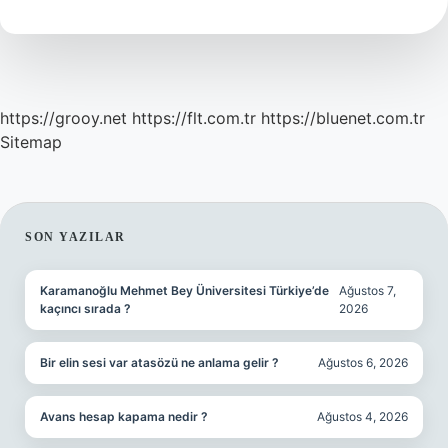
Ne
Demek
https://grooy.net
https://flt.com.tr
https://bluenet.com.tr
Sitemap
SIDEBAR
SON YAZILAR
Karamanoğlu Mehmet Bey Üniversitesi Türkiye’de
Ağustos 7,
kaçıncı sırada ?
2026
Bir elin sesi var atasözü ne anlama gelir ?
Ağustos 6, 2026
Avans hesap kapama nedir ?
Ağustos 4, 2026