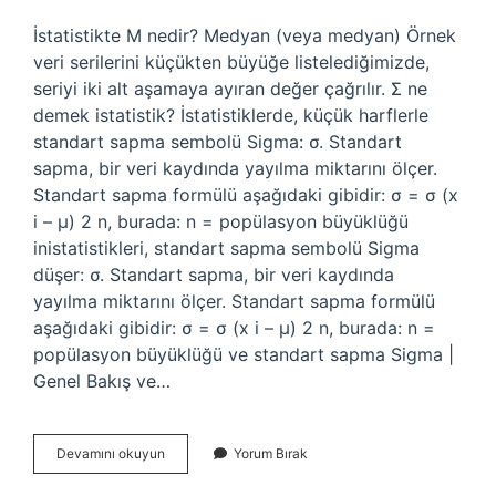
İstatistikte M nedir? Medyan (veya medyan) Örnek
veri serilerini küçükten büyüğe listelediğimizde,
seriyi iki alt aşamaya ayıran değer çağrılır. Σ ne
demek istatistik? İstatistiklerde, küçük harflerle
standart sapma sembolü Sigma: σ. Standart
sapma, bir veri kaydında yayılma miktarını ölçer.
Standart sapma formülü aşağıdaki gibidir: σ = σ (x
i – μ) 2 n, burada: n = popülasyon büyüklüğü
inistatistikleri, standart sapma sembolü Sigma
düşer: σ. Standart sapma, bir veri kaydında
yayılma miktarını ölçer. Standart sapma formülü
aşağıdaki gibidir: σ = σ (x i – μ) 2 n, burada: n =
popülasyon büyüklüğü ve standart sapma Sigma |
Genel Bakış ve…
İStatistikte
Devamını okuyun
Yorum Bırak
M
Harfi