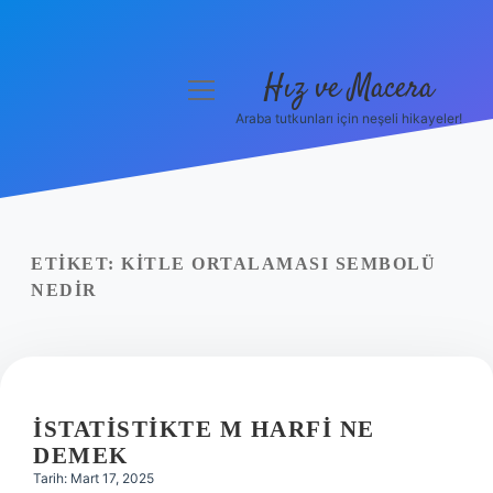
Hız ve Macera
menüyü
aç
Araba tutkunları için neşeli hikayeler!
Anasayfa
Gizlilik Politikası
Yasal Uyarı
ETIKET:
KITLE ORTALAMASI SEMBOLÜ
NEDIR
Hakkımızda
İSTATISTIKTE M HARFI NE
DEMEK
Tarih: Mart 17, 2025