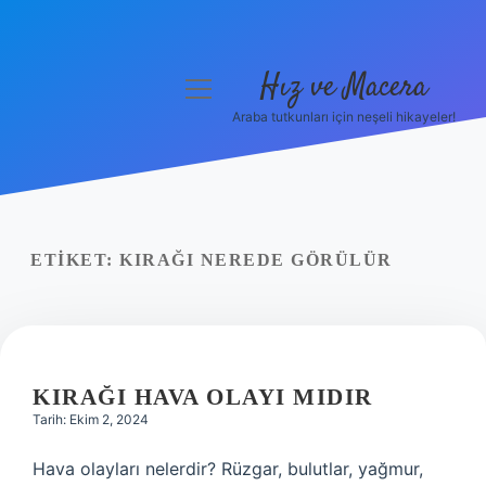
Hız ve Macera
menüyü
aç
Araba tutkunları için neşeli hikayeler!
Anasayfa
Gizlilik Politikası
Yasal Uyarı
ETIKET:
KIRAĞI NEREDE GÖRÜLÜR
Hakkımızda
KIRAĞI HAVA OLAYI MIDIR
Tarih: Ekim 2, 2024
Hava olayları nelerdir? Rüzgar, bulutlar, yağmur,