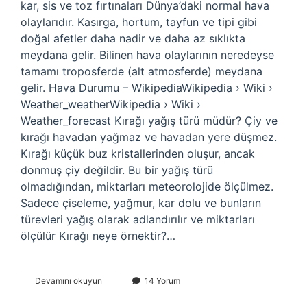
kar, sis ve toz fırtınaları Dünya’daki normal hava
olaylarıdır. Kasırga, hortum, tayfun ve tipi gibi
doğal afetler daha nadir ve daha az sıklıkta
meydana gelir. Bilinen hava olaylarının neredeyse
tamamı troposferde (alt atmosferde) meydana
gelir. Hava Durumu – WikipediaWikipedia › Wiki ›
Weather_weatherWikipedia › Wiki ›
Weather_forecast Kırağı yağış türü müdür? Çiy ve
kırağı havadan yağmaz ve havadan yere düşmez.
Kırağı küçük buz kristallerinden oluşur, ancak
donmuş çiy değildir. Bu bir yağış türü
olmadığından, miktarları meteorolojide ölçülmez.
Sadece çiseleme, yağmur, kar dolu ve bunların
türevleri yağış olarak adlandırılır ve miktarları
ölçülür Kırağı neye örnektir?…
Kırağı
Devamını okuyun
14 Yorum
Hava
Olayı