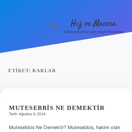
Hız ve Macera
menüyü
aç
Araba tutkunları için neşeli hikayeler!
Anasayfa
Gizlilik Politikası
Yasal Uyarı
ETIKET:
KARLAR
Hakkımızda
MUTESEBBIS NE DEMEKTIR
Tarih: Ağustos 9, 2024
Mutesebbis Ne Demektir? Mutesebbis, hakim olan