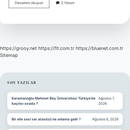
Mutesebbis
Devamını okuyun
2 Yorum
ne
demektir
https://grooy.net
https://flt.com.tr
https://bluenet.com.tr
Sitemap
SIDEBAR
SON YAZILAR
Karamanoğlu Mehmet Bey Üniversitesi Türkiye’de
Ağustos 7,
kaçıncı sırada ?
2026
Bir elin sesi var atasözü ne anlama gelir ?
Ağustos 6, 2026