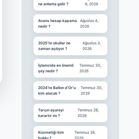
ne anlama gelir ?
6, 2026
Avans hesap kapama
Ağustos 4,
nedir ?
2026
2025’te okullar ne
Ağustos 3,
zaman açılıyor ?
2026
İşlemcide en önemli
Temmuz 30,
şey nedir ?
2026
2024’te Ballon d’Or’u
Temmuz 30,
kim alacak ?
2026
Tarçın aşureyi
Temmuz 28,
karartır mı ?
2026
Kozmetiği kim
Temmuz 26,
buldu ?
2026