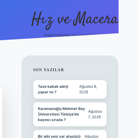
Hız ve Macera
Araba tutkunları için neşeli hikayeler!
hiltonbet güncel giriş
tul
SIDEBAR
SON YAZILAR
Taze kabak alerji
Ağustos 8,
yapar mı ?
2026
Karamanoğlu Mehmet Bey
Ağustos
Üniversitesi Türkiye’de
7, 2026
kaçıncı sırada ?
Bir elin sesi var atasözü
Ağustos