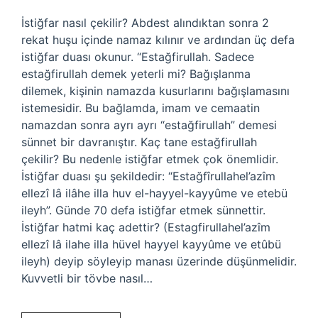
İstiğfar nasıl çekilir? Abdest alındıktan sonra 2
rekat huşu içinde namaz kılınır ve ardından üç defa
istiğfar duası okunur. “Estağfirullah. Sadece
estağfirullah demek yeterli mi? Bağışlanma
dilemek, kişinin namazda kusurlarını bağışlamasını
istemesidir. Bu bağlamda, imam ve cemaatin
namazdan sonra ayrı ayrı “estağfirullah” demesi
sünnet bir davranıştır. Kaç tane estağfirullah
çekilir? Bu nedenle istiğfar etmek çok önemlidir.
İstiğfar duası şu şekildedir: “Estağfîrullahel’azîm
ellezî lâ ilâhe illa huv el-hayyel-kayyûme ve etebü
ileyh”. Günde 70 defa istiğfar etmek sünnettir.
İstiğfar hatmi kaç adettir? (Estagfirullahel’azîm
ellezî lâ ilahe illa hüvel hayyel kayyûme ve etûbü
ileyh) deyip söyleyip manası üzerinde düşünmelidir.
Kuvvetli bir tövbe nasıl…