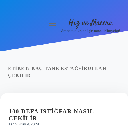
Hız ve Macera
menüyü
aç
Araba tutkunları için neşeli hikayeler!
Anasayfa
Gizlilik Politikası
Yasal Uyarı
ETIKET:
KAÇ TANE ESTAĞFIRULLAH
ÇEKILIR
Hakkımızda
100 DEFA ISTIĞFAR NASIL
ÇEKILIR
Tarih: Ekim 9, 2024