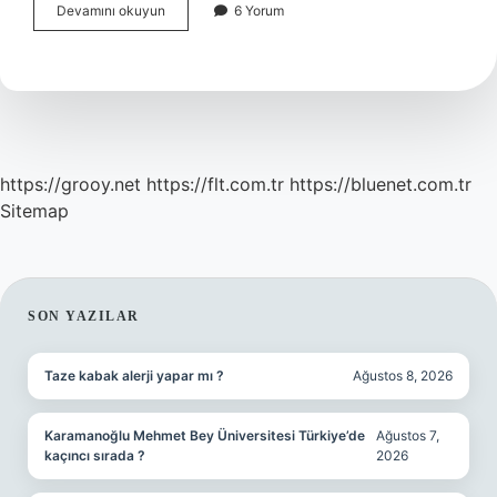
100
Devamını okuyun
6 Yorum
Defa
Istiğfar
Nasıl
Çekilir
https://grooy.net
https://flt.com.tr
https://bluenet.com.tr
Sitemap
SIDEBAR
SON YAZILAR
Taze kabak alerji yapar mı ?
Ağustos 8, 2026
Karamanoğlu Mehmet Bey Üniversitesi Türkiye’de
Ağustos 7,
kaçıncı sırada ?
2026