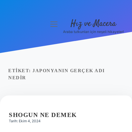
Hız ve Macera
menüyü
aç
Araba tutkunları için neşeli hikayeler!
Anasayfa
Gizlilik Politikası
Yasal Uyarı
ETIKET:
JAPONYANIN GERÇEK ADI
NEDIR
Hakkımızda
SHOGUN NE DEMEK
Tarih: Ekim 4, 2024