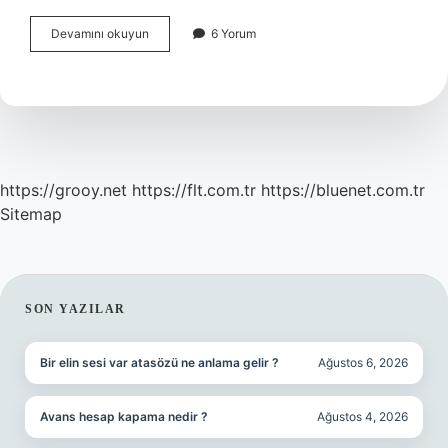
Shogun
Devamını okuyun
6 Yorum
Ne
Demek
https://grooy.net
https://flt.com.tr
https://bluenet.com.tr
Sitemap
SIDEBAR
SON YAZILAR
Bir elin sesi var atasözü ne anlama gelir ?
Ağustos 6, 2026
Avans hesap kapama nedir ?
Ağustos 4, 2026